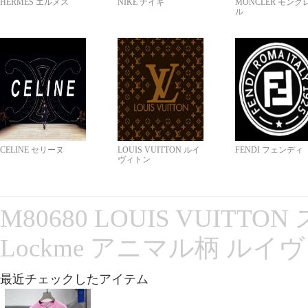
HERMES エルメス
NIKE ナイキ
MONCLER モンク
ル
CELINE セリーヌ
LOUIS VUITTON ルイ
FENDI フェンディ
ヴィトン
M80680 LOUIS VUITT
Lockme アニマル柄 ルイ
最近チェックしたアイテム