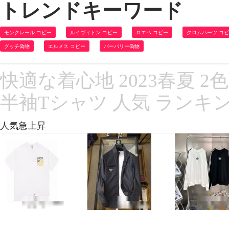
トレンドキーワード
モンクレール コピー
ルイヴィトン コピー
ロエベ コピー
クロムハーツ コ
グッチ偽物
エルメス コピー
バーバリー偽物
快適な着心地 2023春夏 
半袖Tシャツ 人気 ランキ
人気急上昇