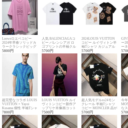
Loeweロエベコピー
人気 BALENCIAGAコ
2024LOUIS VUITTON
GI
2024年早春ソリッドカ
ピー バレンシアガ ロ
コピー ルイヴィトン半
ー2
ラークラシックビッグ
ゴプリントの半袖クル
袖Tシャツ カジュアル
ーネ
ロゴ刺繍Tシャツ
5800
円
ーネックTシャツ
5700
円
に馴染む 2色展開
5700
円
ー 
570
超完璧なコラボ LOUIS
LOUIS VUITTON ルイ
超人気モデルss24モン
今年
VUITTON × Yayoi
ヴィトンコピー新作ア
クレール 半袖Tシャツ
MO
Kusama 個性 半袖Tシャ
ップリケ肖像画コット
コピー MONCLER 品が
なス
ツコピー男女兼用
7800
円
ンニット半袖Tシャツ
7500
円
良く見た目
5700
円
ルコ
570