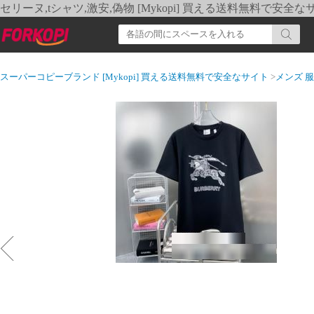
セリーヌ,tシャツ,激安,偽物 [Mykopi] 買える送料無料で安全な
スーパーコピーブランド [Mykopi] 買える送料無料で安全なサイト
>
メンズ 服