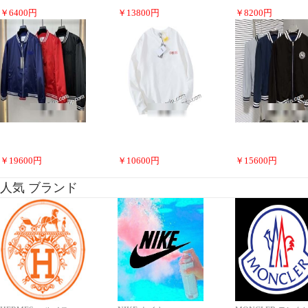
￥
6400
円
￥
13800
円
￥
8200
円
￥
19600
円
￥
10600
円
￥
15600
円
人気 ブランド