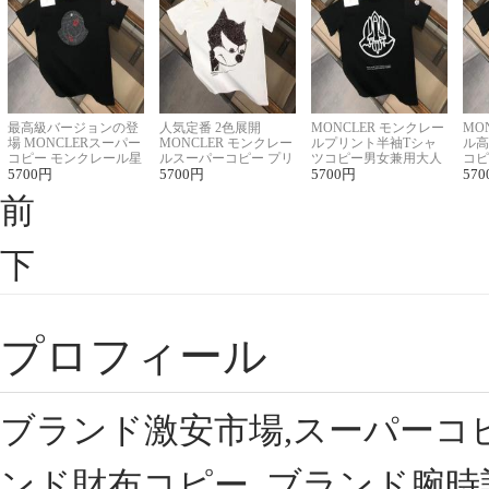
最高級バージョンの登
人気定番 2色展開
MONCLER モンクレー
MO
場 MONCLERスーパー
MONCLER モンクレー
ルプリント半袖Tシャ
ル高
コピー モンクレール星
ルスーパーコピー プリ
ツコピー男女兼用大人
コピ
座半袖Tシャツ
5700
円
ント半袖Tシャツ
5700
円
可愛い春夏コーデ
5700
円
ィブ
570
前
下
プロフィール
ブランド激安市場,スーパーコ
ンド財布コピー, ブランド腕時