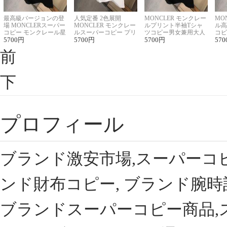
最高級バージョンの登
人気定番 2色展開
MONCLER モンクレー
MO
場 MONCLERスーパー
MONCLER モンクレー
ルプリント半袖Tシャ
ル高
コピー モンクレール星
ルスーパーコピー プリ
ツコピー男女兼用大人
コピ
座半袖Tシャツ
5700
円
ント半袖Tシャツ
5700
円
可愛い春夏コーデ
5700
円
ィブ
570
前
下
プロフィール
ブランド激安市場,スーパーコ
ンド財布コピー, ブランド腕時
ブランドスーパーコピー商品,