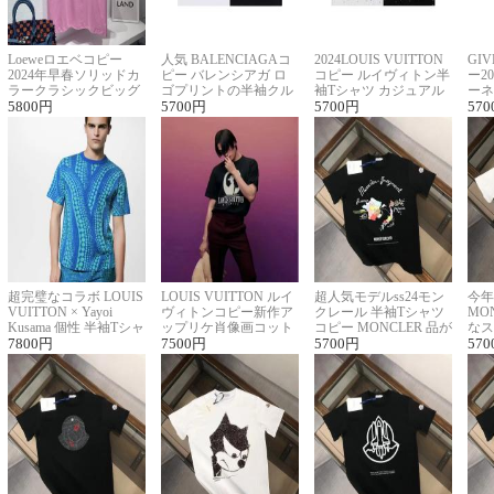
Loeweロエベコピー
人気 BALENCIAGAコ
2024LOUIS VUITTON
GI
2024年早春ソリッドカ
ピー バレンシアガ ロ
コピー ルイヴィトン半
ー2
ラークラシックビッグ
ゴプリントの半袖クル
袖Tシャツ カジュアル
ーネ
ロゴ刺繍Tシャツ
5800
円
ーネックTシャツ
5700
円
に馴染む 2色展開
5700
円
ー 
570
超完璧なコラボ LOUIS
LOUIS VUITTON ルイ
超人気モデルss24モン
今年
VUITTON × Yayoi
ヴィトンコピー新作ア
クレール 半袖Tシャツ
MO
Kusama 個性 半袖Tシャ
ップリケ肖像画コット
コピー MONCLER 品が
なス
ツコピー男女兼用
7800
円
ンニット半袖Tシャツ
7500
円
良く見た目
5700
円
ルコ
570