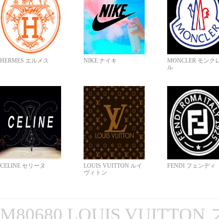
HERMES エルメス
NIKE ナイキ
MONCLER モンク
ル
CELINE セリーヌ
LOUIS VUITTON ルイ
FENDI フェンディ
ヴィトン
M80680 LOUIS VUITT