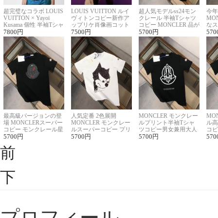
超完璧なコラボ LOUIS
LOUIS VUITTON ルイ
超人気モデルss24モン
今年
VUITTON × Yayoi
ヴィトンコピー新作ア
クレール 半袖Tシャツ
MO
Kusama 個性 半袖Tシャ
ップリケ肖像画コット
コピー MONCLER 品が
なス
ツコピー男女兼用
7800
円
ンニット半袖Tシャツ
7500
円
良く見た目
5700
円
ルコ
570
最高級バージョンの登
人気定番 2色展開
MONCLER モンクレー
MO
場 MONCLERスーパー
MONCLER モンクレー
ルプリント半袖Tシャ
ル高
コピー モンクレール星
ルスーパーコピー プリ
ツコピー男女兼用大人
コピ
座半袖Tシャツ
5700
円
ント半袖Tシャツ
5700
円
可愛い春夏コーデ
5700
円
ィブ
570
前
下
プロフィール