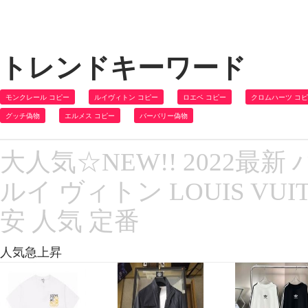
トレンドキーワード
モンクレール コピー
ルイヴィトン コピー
ロエベ コピー
クロムハーツ コ
グッチ偽物
エルメス コピー
バーバリー偽物
大人気☆NEW!! 2022
ルイ ヴィトン LOUIS VU
安 人気 定番
人気急上昇