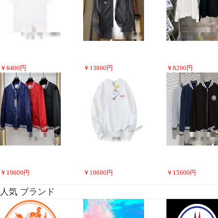
￥
6400
円
￥
13800
円
￥
8200
円
￥
19600
円
￥
10600
円
￥
15600
円
人気 ブランド