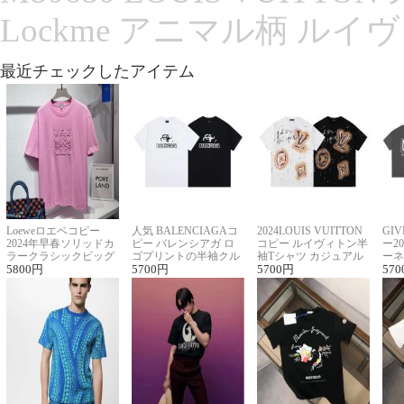
Lockme アニマル柄 ルイ
最近チェックしたアイテム
Loeweロエベコピー
人気 BALENCIAGAコ
2024LOUIS VUITTON
GI
2024年早春ソリッドカ
ピー バレンシアガ ロ
コピー ルイヴィトン半
ー2
ラークラシックビッグ
ゴプリントの半袖クル
袖Tシャツ カジュアル
ーネ
ロゴ刺繍Tシャツ
5800
円
ーネックTシャツ
5700
円
に馴染む 2色展開
5700
円
ー 
570