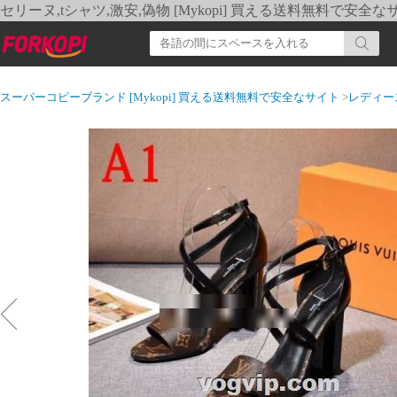
セリーヌ,tシャツ,激安,偽物 [Mykopi] 買える送料無料で安全な
スーパーコピーブランド [Mykopi] 買える送料無料で安全なサイト
>
レディー