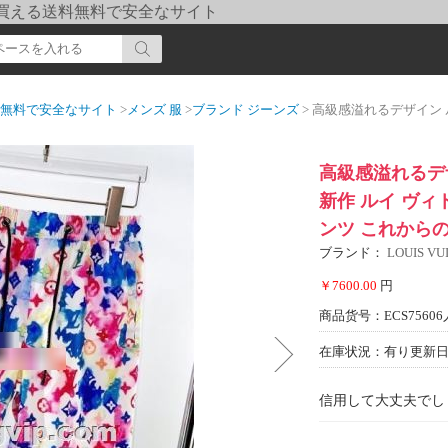
pi] 買える送料無料で安全なサイト
送料無料で安全なサイト
>
メンズ 服
>
ブランド ジーンズ
> 高級感溢れるデザイン ルイ ヴィトンコピー 202
高級感溢れるデザ
新作 ルイ ヴィト
ンツ これから
ブランド：
LOUIS 
￥7600.00
円
商品货号：ECS75606
在庫状況：有り
更新日期
信用して大丈夫でし