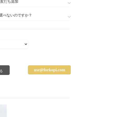
888)友だち追加
選べないのですか？
use@forkopi.com