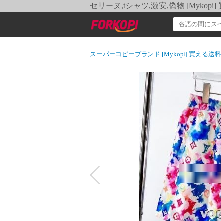
セリーヌ,tシャツ,激安,偽物 [Myko
スーパーコピーブランド [Mykopi] 買える