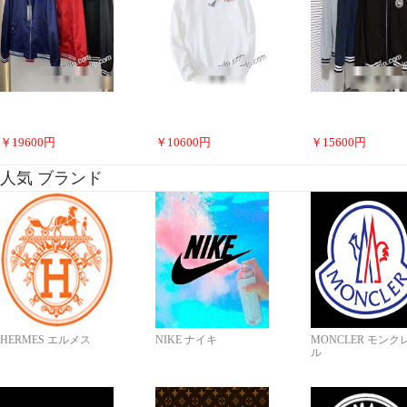
￥
19600
円
￥
10600
円
￥
15600
円
人気 ブランド
HERMES エルメス
NIKE ナイキ
MONCLER モンク
ル