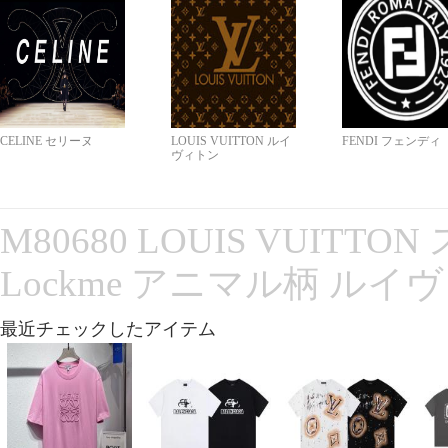
CELINE セリーヌ
LOUIS VUITTON ルイ
FENDI フェンディ
ヴィトン
M80680 LOUIS VUITT
Lockme アニマル柄 ルイ
最近チェックしたアイテム