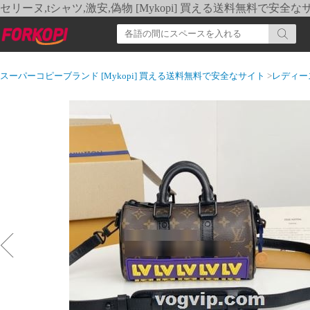
セリーヌ,tシャツ,激安,偽物 [Mykopi] 買える送料無料で安全な
スーパーコピーブランド [Mykopi] 買える送料無料で安全なサイト
>
レディー