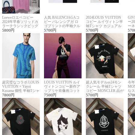
Loeweロエベコピー
人気 BALENCIAGAコ
2024LOUIS VUITTON
GI
2024年早春ソリッドカ
ピー バレンシアガ ロ
コピー ルイヴィトン半
ー2
ラークラシックビッグ
ゴプリントの半袖クル
袖Tシャツ カジュアル
ーネ
ロゴ刺繍Tシャツ
5800
円
ーネックTシャツ
5700
円
に馴染む 2色展開
5700
円
ー 
570
超完璧なコラボ LOUIS
LOUIS VUITTON ルイ
超人気モデルss24モン
今年
VUITTON × Yayoi
ヴィトンコピー新作ア
クレール 半袖Tシャツ
MO
Kusama 個性 半袖Tシャ
ップリケ肖像画コット
コピー MONCLER 品が
なス
ツコピー男女兼用
7800
円
ンニット半袖Tシャツ
7500
円
良く見た目
5700
円
ルコ
570