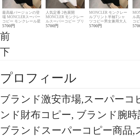
最高級バージョンの登
人気定番 2色展開
MONCLER モンクレー
MO
場 MONCLERスーパー
MONCLER モンクレー
ルプリント半袖Tシャ
ル高
コピー モンクレール星
ルスーパーコピー プリ
ツコピー男女兼用大人
コピ
座半袖Tシャツ
5700
円
ント半袖Tシャツ
5700
円
可愛い春夏コーデ
5700
円
ィブ
570
前
下
プロフィール
ブランド激安市場,スーパーコ
ンド財布コピー, ブランド腕時
ブランドスーパーコピー商品,