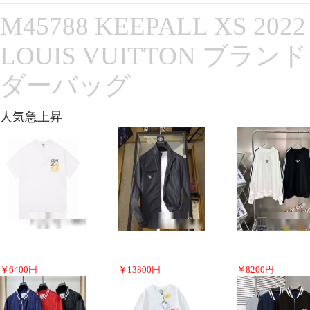
M45788 KEEPALL XS
LOUIS VUITTON ブ
ダーバッグ
人気急上昇
￥
6400
円
￥
13800
円
￥
8200
円