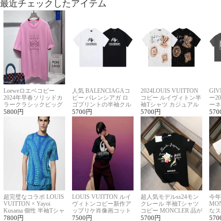
最近チェックしたアイテム
Loeweロエベコピー
人気 BALENCIAGAコ
2024LOUIS VUITTON
GI
2024年早春ソリッドカ
ピー バレンシアガ ロ
コピー ルイヴィトン半
ー2
ラークラシックビッグ
ゴプリントの半袖クル
袖Tシャツ カジュアル
ーネ
ロゴ刺繍Tシャツ
5800
円
ーネックTシャツ
5700
円
に馴染む 2色展開
5700
円
ー 
570
超完璧なコラボ LOUIS
LOUIS VUITTON ルイ
超人気モデルss24モン
今年
VUITTON × Yayoi
ヴィトンコピー新作ア
クレール 半袖Tシャツ
MO
Kusama 個性 半袖Tシャ
ップリケ肖像画コット
コピー MONCLER 品が
なス
ツコピー男女兼用
7800
円
ンニット半袖Tシャツ
7500
円
良く見た目
5700
円
ルコ
570