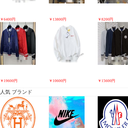
￥
6400
円
￥
13800
円
￥
8200
円
￥
19600
円
￥
10600
円
￥
15600
円
人気 ブランド