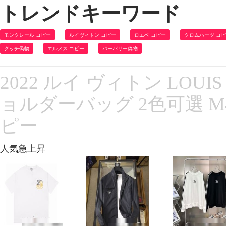
トレンドキーワード
モンクレール コピー
ルイヴィトン コピー
ロエベ コピー
クロムハーツ コ
グッチ偽物
エルメス コピー
バーバリー偽物
2022 ルイ ヴィトン LOUI
ョルダーバッグ 2色可選 M
ピー
人気急上昇