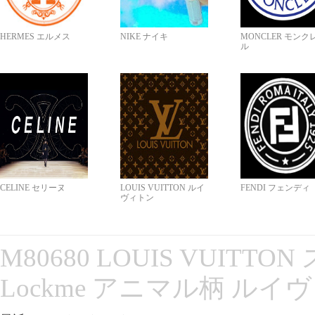
HERMES エルメス
NIKE ナイキ
MONCLER モンク
ル
CELINE セリーヌ
LOUIS VUITTON ルイ
FENDI フェンディ
ヴィトン
M80680 LOUIS VUITT
Lockme アニマル柄 ルイ