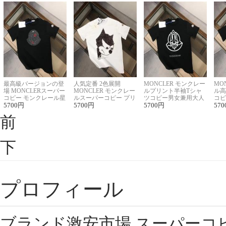
最高級バージョンの登
人気定番 2色展開
MONCLER モンクレー
MO
場 MONCLERスーパー
MONCLER モンクレー
ルプリント半袖Tシャ
ル高
コピー モンクレール星
ルスーパーコピー プリ
ツコピー男女兼用大人
コピ
座半袖Tシャツ
5700
円
ント半袖Tシャツ
5700
円
可愛い春夏コーデ
5700
円
ィブ
570
前
下
プロフィール
ブランド激安市場,スーパーコ