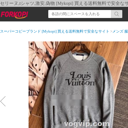
セリーヌ,tシャツ,激安,偽物 [Mykopi] 買える送料無料で安全な
スーパーコピーブランド [Mykopi] 買える送料無料で安全なサイト
>
メンズ 服