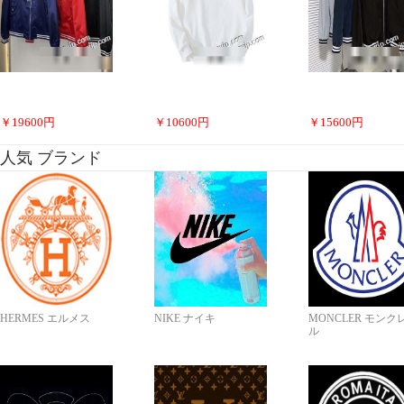
￥
19600
円
￥
10600
円
￥
15600
円
人気 ブランド
HERMES エルメス
NIKE ナイキ
MONCLER モンク
ル