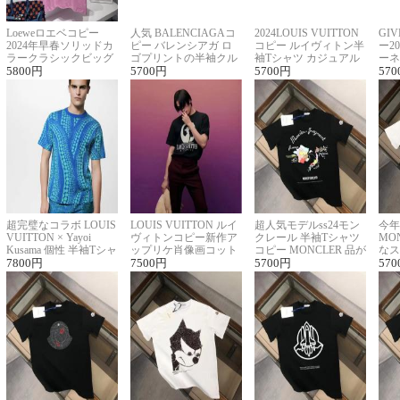
Loeweロエベコピー
人気 BALENCIAGAコ
2024LOUIS VUITTON
GI
2024年早春ソリッドカ
ピー バレンシアガ ロ
コピー ルイヴィトン半
ー2
ラークラシックビッグ
ゴプリントの半袖クル
袖Tシャツ カジュアル
ーネ
ロゴ刺繍Tシャツ
5800
円
ーネックTシャツ
5700
円
に馴染む 2色展開
5700
円
ー 
570
超完璧なコラボ LOUIS
LOUIS VUITTON ルイ
超人気モデルss24モン
今年
VUITTON × Yayoi
ヴィトンコピー新作ア
クレール 半袖Tシャツ
MO
Kusama 個性 半袖Tシャ
ップリケ肖像画コット
コピー MONCLER 品が
なス
ツコピー男女兼用
7800
円
ンニット半袖Tシャツ
7500
円
良く見た目
5700
円
ルコ
570