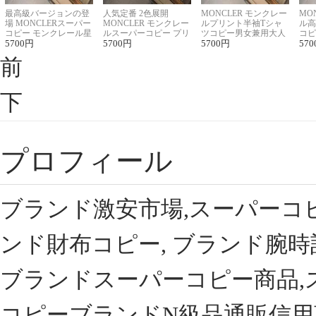
最高級バージョンの登
人気定番 2色展開
MONCLER モンクレー
MO
場 MONCLERスーパー
MONCLER モンクレー
ルプリント半袖Tシャ
ル高
コピー モンクレール星
ルスーパーコピー プリ
ツコピー男女兼用大人
コピ
座半袖Tシャツ
5700
円
ント半袖Tシャツ
5700
円
可愛い春夏コーデ
5700
円
ィブ
570
前
下
プロフィール
ブランド激安市場,スーパーコ
ンド財布コピー, ブランド腕時
ブランドスーパーコピー商品,
コピーブランドN級品通販信用