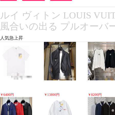
ルイ ヴィトン LOUIS V
風合いの出る プルオーバー
人気急上昇
￥
6400
円
￥
13800
円
￥
8200
円