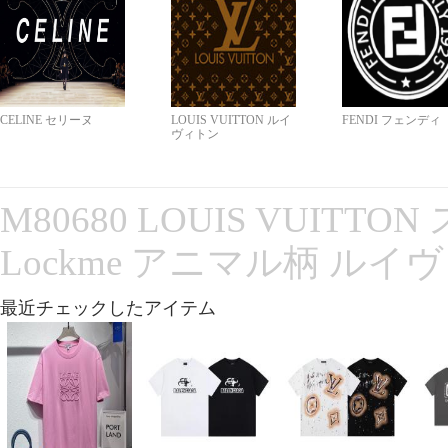
CELINE セリーヌ
LOUIS VUITTON ルイ
FENDI フェンディ
ヴィトン
M80680 LOUIS VUITT
Lockme アニマル柄 ルイ
最近チェックしたアイテム