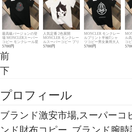
最高級バージョンの登
人気定番 2色展開
MONCLER モンクレー
MO
場 MONCLERスーパー
MONCLER モンクレー
ルプリント半袖Tシャ
ル高
コピー モンクレール星
ルスーパーコピー プリ
ツコピー男女兼用大人
コピ
座半袖Tシャツ
5700
円
ント半袖Tシャツ
5700
円
可愛い春夏コーデ
5700
円
ィブ
570
前
下
プロフィール
ブランド激安市場,スーパーコ
ンド財布コピー, ブランド腕時