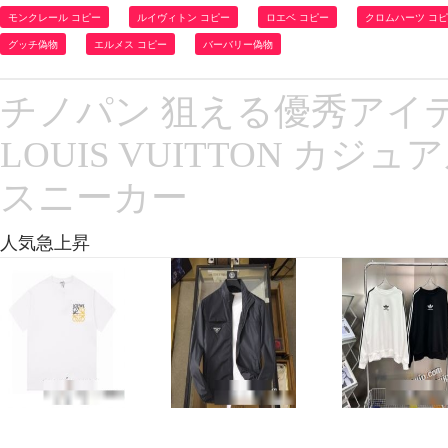
モンクレール コピー
ルイヴィトン コピー
ロエベ コピー
クロムハーツ コ
グッチ偽物
エルメス コピー
バーバリー偽物
チノパン 狙える優秀アイテム
LOUIS VUITTON カ
スニーカー
人気急上昇