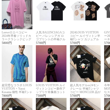
Loeweロエベコピー
人気 BALENCIAGAコ
2024LOUIS VUITTON
GI
2024年早春ソリッドカ
ピー バレンシアガ ロ
コピー ルイヴィトン半
ー2
ラークラシックビッグ
ゴプリントの半袖クル
袖Tシャツ カジュアル
ーネ
ロゴ刺繍Tシャツ
5800
円
ーネックTシャツ
5700
円
に馴染む 2色展開
5700
円
ー 
570
超完璧なコラボ LOUIS
LOUIS VUITTON ルイ
超人気モデルss24モン
今年
VUITTON × Yayoi
ヴィトンコピー新作ア
クレール 半袖Tシャツ
MO
Kusama 個性 半袖Tシャ
ップリケ肖像画コット
コピー MONCLER 品が
なス
ツコピー男女兼用
7800
円
ンニット半袖Tシャツ
7500
円
良く見た目
5700
円
ルコ
570