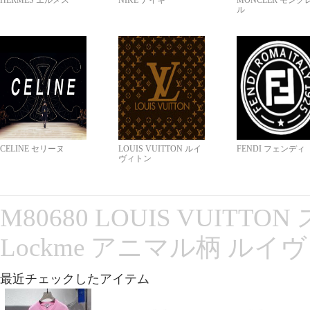
HERMES エルメス
NIKE ナイキ
MONCLER モンク
ル
CELINE セリーヌ
LOUIS VUITTON ルイ
FENDI フェンディ
ヴィトン
M80680 LOUIS VUITT
Lockme アニマル柄 ルイ
最近チェックしたアイテム