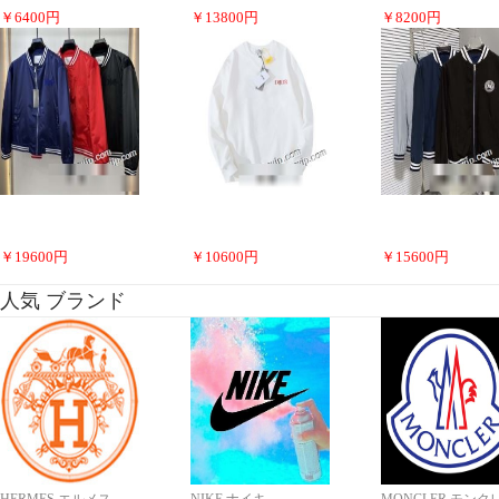
￥
6400
円
￥
13800
円
￥
8200
円
￥
19600
円
￥
10600
円
￥
15600
円
人気 ブランド