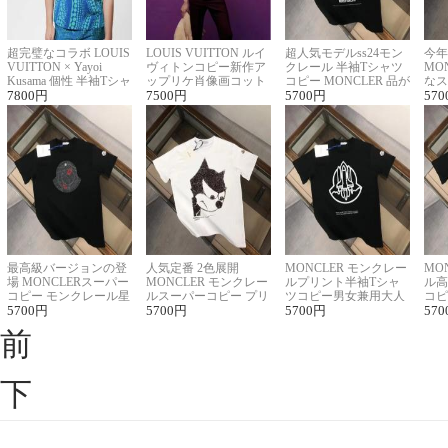
超完璧なコラボ LOUIS
LOUIS VUITTON ルイ
超人気モデルss24モン
今年
VUITTON × Yayoi
ヴィトンコピー新作ア
クレール 半袖Tシャツ
MO
Kusama 個性 半袖Tシャ
ップリケ肖像画コット
コピー MONCLER 品が
なス
ツコピー男女兼用
7800
円
ンニット半袖Tシャツ
7500
円
良く見た目
5700
円
ルコ
570
最高級バージョンの登
人気定番 2色展開
MONCLER モンクレー
MO
場 MONCLERスーパー
MONCLER モンクレー
ルプリント半袖Tシャ
ル高
コピー モンクレール星
ルスーパーコピー プリ
ツコピー男女兼用大人
コピ
座半袖Tシャツ
5700
円
ント半袖Tシャツ
5700
円
可愛い春夏コーデ
5700
円
ィブ
570
前
下