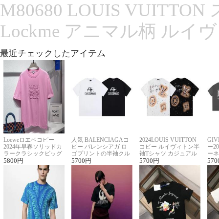
M80680 LOUIS VUITT
Lockme アニマル柄 ルイ
最近チェックしたアイテム
Loeweロエベコピー
人気 BALENCIAGAコ
2024LOUIS VUITTON
GI
2024年早春ソリッドカ
ピー バレンシアガ ロ
コピー ルイヴィトン半
ー2
ラークラシックビッグ
ゴプリントの半袖クル
袖Tシャツ カジュアル
ーネ
ロゴ刺繍Tシャツ
5800
円
ーネックTシャツ
5700
円
に馴染む 2色展開
5700
円
ー 
570