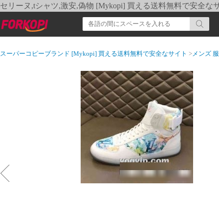
セリーヌ,tシャツ,激安,偽物 [Mykopi] 買える送料無料で安全な
スーパーコピーブランド [Mykopi] 買える送料無料で安全なサイト
>
メンズ 服