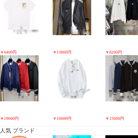
￥
6400
円
￥
13800
円
￥
8200
円
￥
19600
円
￥
10600
円
￥
15600
円
人気 ブランド