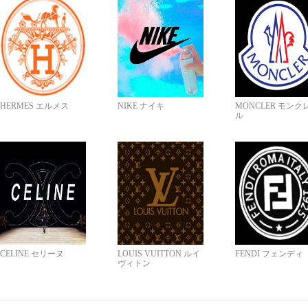
HERMES エルメス
NIKE ナイキ
MONCLER モンク
ル
CELINE セリーヌ
LOUIS VUITTON ルイ
FENDI フェンディ
ヴィトン