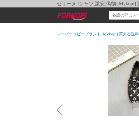
セリーヌ,tシャツ,激安,偽物 [Myko
スーパーコピーブランド [Mykopi] 買える