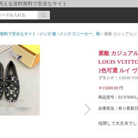
pi] 買える送料無料で安全なサイト
送料無料で安全なサイト
>
メンズ 服
>
メンズ スニーカー、靴
> 素敵 カジュアルシューズ 2022 ルイ ヴ
素敵 カジュアル
LOUIS VUI
2色可選 ルイ
ブランド：
LOUIS 
￥15000.00
円
商品货号：ECS76002
在庫状況：有り
更新日期
信用して大丈夫でし