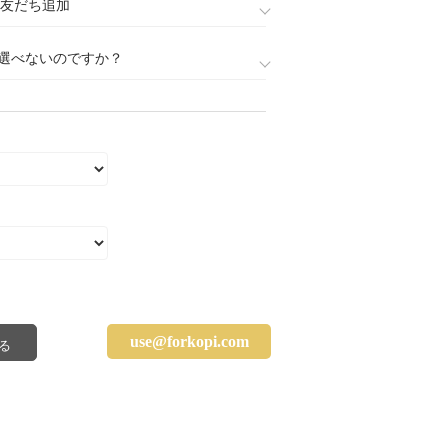
888)友だち追加
選べないのですか？
use@forkopi.com