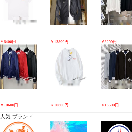
￥
6400
円
￥
13800
円
￥
8200
円
￥
19600
円
￥
10600
円
￥
15600
円
人気 ブランド