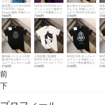
超完璧なコラボ LOUIS
LOUIS VUITTON ルイ
超人気モデルss24モン
今年
VUITTON × Yayoi
ヴィトンコピー新作ア
クレール 半袖Tシャツ
MO
Kusama 個性 半袖Tシャ
ップリケ肖像画コット
コピー MONCLER 品が
なス
ツコピー男女兼用
7800
円
ンニット半袖Tシャツ
7500
円
良く見た目
5700
円
ルコ
570
最高級バージョンの登
人気定番 2色展開
MONCLER モンクレー
MO
場 MONCLERスーパー
MONCLER モンクレー
ルプリント半袖Tシャ
ル高
コピー モンクレール星
ルスーパーコピー プリ
ツコピー男女兼用大人
コピ
座半袖Tシャツ
5700
円
ント半袖Tシャツ
5700
円
可愛い春夏コーデ
5700
円
ィブ
570
前
下