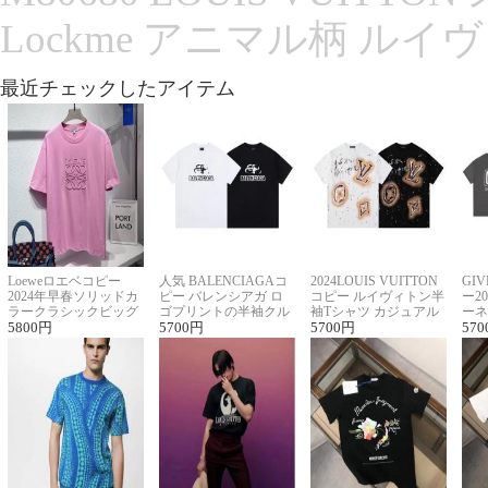
Lockme アニマル柄 ルイ
最近チェックしたアイテム
Loeweロエベコピー
人気 BALENCIAGAコ
2024LOUIS VUITTON
GI
2024年早春ソリッドカ
ピー バレンシアガ ロ
コピー ルイヴィトン半
ー2
ラークラシックビッグ
ゴプリントの半袖クル
袖Tシャツ カジュアル
ーネ
ロゴ刺繍Tシャツ
5800
円
ーネックTシャツ
5700
円
に馴染む 2色展開
5700
円
ー 
570