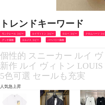
トレンドキーワード
モンクレール コピー
ルイヴィトン コピー
ロエベ コピー
クロムハーツ コ
グッチ偽物
エルメス コピー
バーバリー偽物
個性的 スニーカー ルイ ヴ
新作 ルイ ヴィトン LOUI
5色可選 セールも充実
人気急上昇