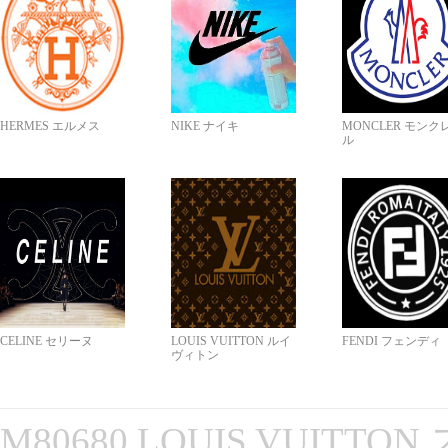
HERMES エルメス
NIKE ナイキ
MONCLER モンク
ル
CELINE セリーヌ
LOUIS VUITTON ルイ
FENDI フェンディ
ヴィトン
M80680 LOUIS VUITT