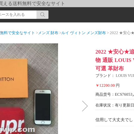
pi] 買える送料無料で安全なサイト
送料無料で安全なサイト
>
メンズ 財布
>
ルイ ヴィトン メンズ財布
> 2022 ★安心★追跡付 ルイ
2022 ★安心
物 通販 LOUIS
可選 革財布
ブランド：
LOUIS 
￥12200.00
円
商品货号：ECS76053
在庫状況：有り
更新日期
信用して大丈夫でし