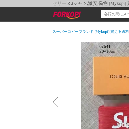
セリーヌ,tシャツ,激安,偽物 [Myko
スーパーコピーブランド [Mykopi] 買える