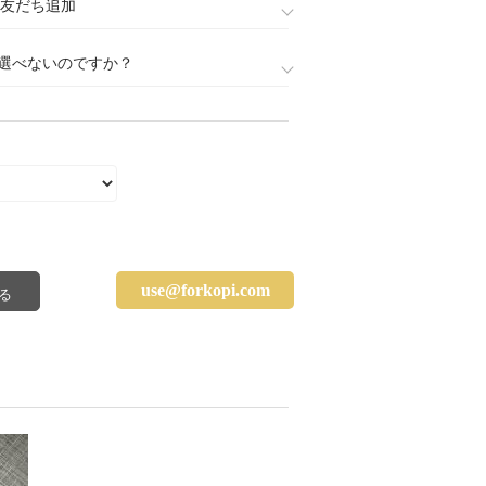
888)友だち追加
選べないのですか？
use@forkopi.com