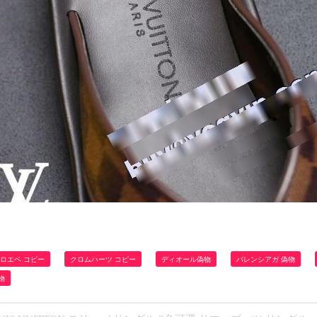
ロエベ コピー
クロムハーツ コピー
ディオール偽物
バレンシアガ 偽物
物