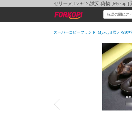
セリーヌ,tシャツ,激安,偽物 [Myko
スーパーコピーブランド [Mykopi] 買える