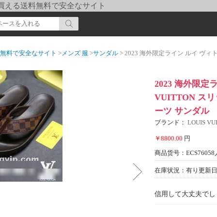
pi] 買える送料無料で安全なサイト
送料無料で安全なサイト
>
メンズ 服
>
サンダル
> 2023 海外限定ライン ルイ ヴィトン LOUIS
2023 海外限定
VUITTON ス
ーツ サンダル
ブランド：
LOUIS 
￥8800.00
円
商品货号：ECS76058
在庫状況：有り
更新日期
信用して大丈夫でし