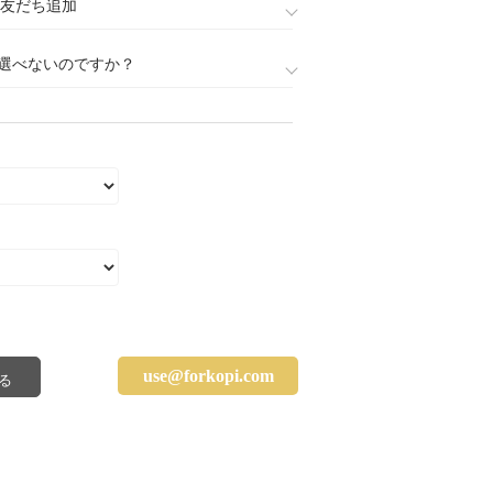
888)友だち追加
選べないのですか？
use@forkopi.com