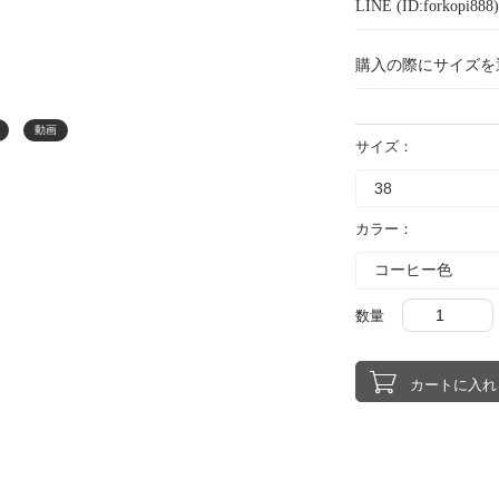
LINE (ID:forkopi
購入の際にサイズを
動画
サイズ：
カラー：
数量