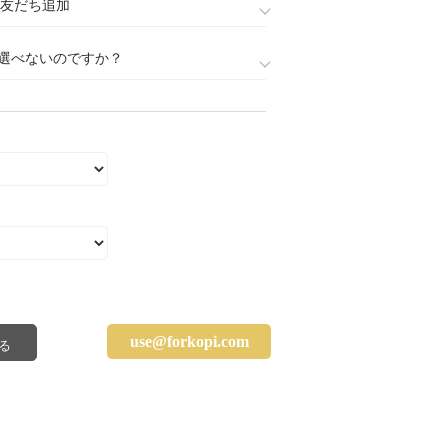
888)友だち追加
選べないのですか？
use@forkopi.com