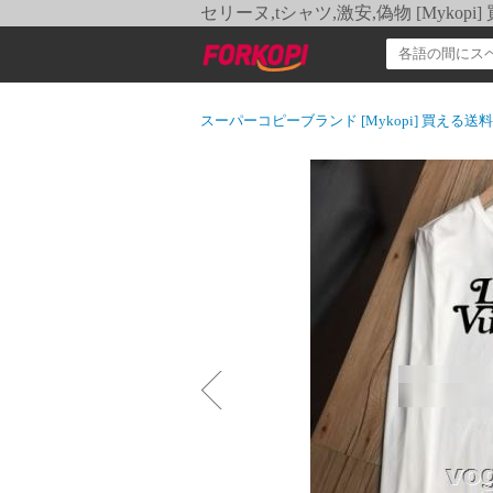
セリーヌ,tシャツ,激安,偽物 [Myko
スーパーコピーブランド [Mykopi] 買える