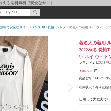
pi] 買える送料無料で安全なサイト
送料無料で安全なサイト
>
メンズ 服
>
長袖Tシャツ
> 著名人の着用 ルイ ヴィトンコピー ブランド 2022秋冬
著名人の着用 
2022秋冬 長
い ルイ ヴィトン 
ブランド：
LOUIS 
￥5800.00
円
商品货号：ECS76095
在庫状況：有り
更新日期
信用して大丈夫でし