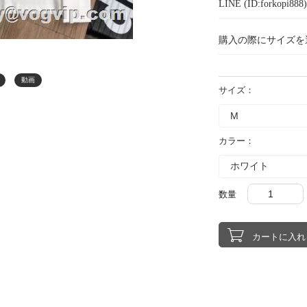
LINE (ID:forkopi
購入の際にサイズを
動画
サイズ：
カラー：
数量