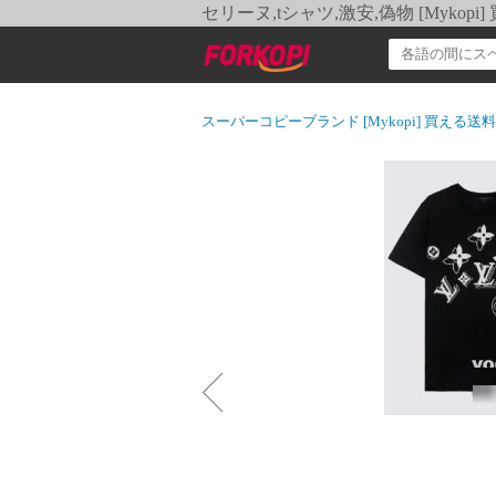
セリーヌ,tシャツ,激安,偽物 [Myko
スーパーコピーブランド [Mykopi] 買える