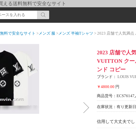
pi] 買える送料無料で安全なサイト
送料無料で安全なサイト
>
メンズ 服
>
メンズ 半袖Tシャツ
> 2023 店舗で人気満点 ルイ ヴィトン
2023 店舗で人
VUITTON ク
ンド コピー
ブランド：
LOUIS 
￥4800.00
円
商品货号：ECS76147
在庫状況：有り
更新日期
信用して大丈夫でし