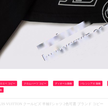
ロエベ コピー
クロムハーツ コピー
ディオール偽物
バレンシアガ 偽物
物
UIS VUITTON クールビズ 半袖Tシャツ 2色可選 ブランド コピー