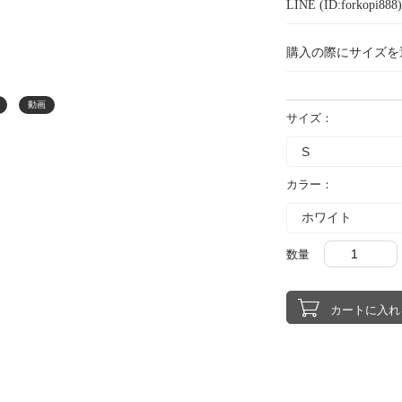
LINE (ID:forkopi
購入の際にサイズを
動画
サイズ：
カラー：
数量