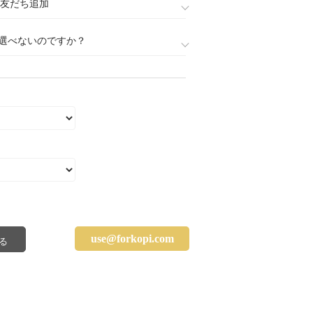
888)友だち追加
選べないのですか？
use@forkopi.com