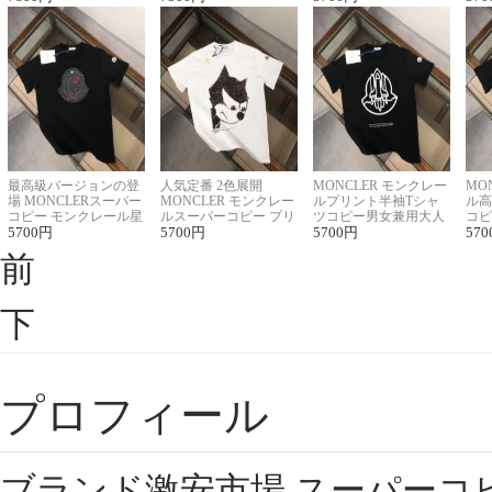
最高級バージョンの登
人気定番 2色展開
MONCLER モンクレー
MO
場 MONCLERスーパー
MONCLER モンクレー
ルプリント半袖Tシャ
ル高
コピー モンクレール星
ルスーパーコピー プリ
ツコピー男女兼用大人
コピ
座半袖Tシャツ
5700
円
ント半袖Tシャツ
5700
円
可愛い春夏コーデ
5700
円
ィブ
570
前
下
プロフィール
ブランド激安市場,スーパーコ