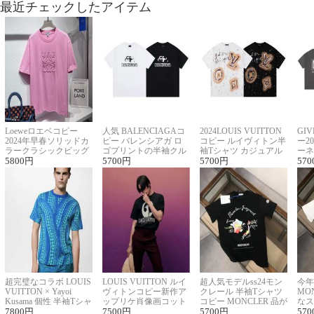
最近チェックしたアイテム
Loeweロエベコピー
人気 BALENCIAGAコ
2024LOUIS VUITTON
GI
2024年早春ソリッドカ
ピー バレンシアガ ロ
コピー ルイヴィトン半
ー2
ラークラシックビッグ
ゴプリントの半袖クル
袖Tシャツ カジュアル
ーネ
ロゴ刺繍Tシャツ
5800
円
ーネックTシャツ
5700
円
に馴染む 2色展開
5700
円
ー 
570
超完璧なコラボ LOUIS
LOUIS VUITTON ルイ
超人気モデルss24モン
今年
VUITTON × Yayoi
ヴィトンコピー新作ア
クレール 半袖Tシャツ
MO
Kusama 個性 半袖Tシャ
ップリケ肖像画コット
コピー MONCLER 品が
なス
ツコピー男女兼用
7800
円
ンニット半袖Tシャツ
7500
円
良く見た目
5700
円
ルコ
570