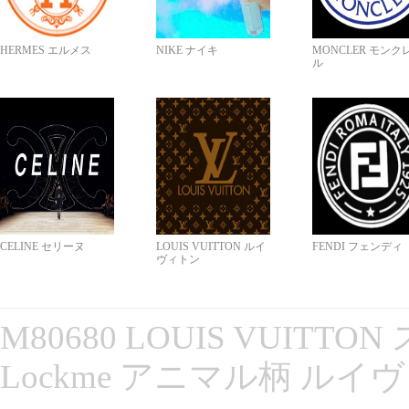
HERMES エルメス
NIKE ナイキ
MONCLER モンク
ル
CELINE セリーヌ
LOUIS VUITTON ルイ
FENDI フェンディ
ヴィトン
M80680 LOUIS VUITT
Lockme アニマル柄 ルイ