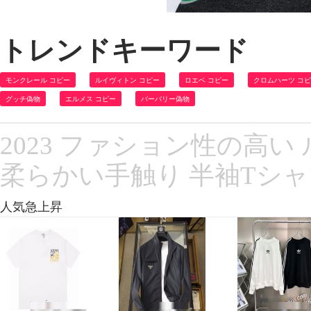
トレンドキーワード
モンクレール コピー
ルイヴィトン コピー
ロエベ コピー
クロムハーツ コ
グッチ偽物
エルメス コピー
バーバリー偽物
2023 ファション性の高
柔らかい手触り 半袖Tシャ
人気急上昇