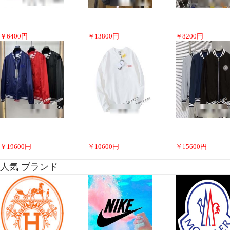
￥
6400
円
￥
13800
円
￥
8200
円
￥
19600
円
￥
10600
円
￥
15600
円
人気 ブランド