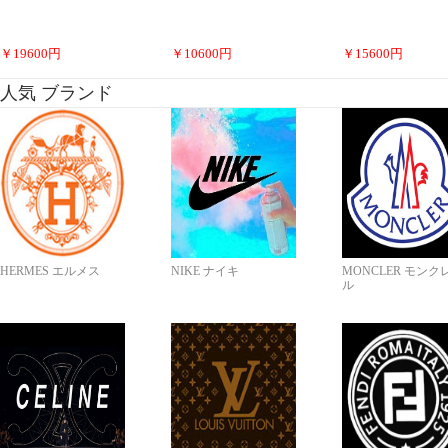
￥
19600
円
￥
10600
円
￥
15600
円
人気 ブランド
HERMES エルメス
NIKE ナイキ
MONCLER モンク
ル