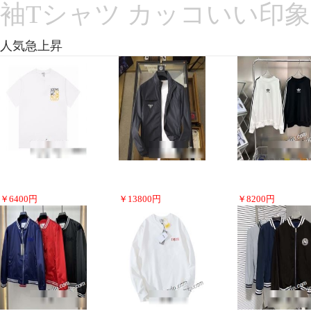
袖Tシャツ カッコいい印象
人気急上昇
￥
6400
円
￥
13800
円
￥
8200
円