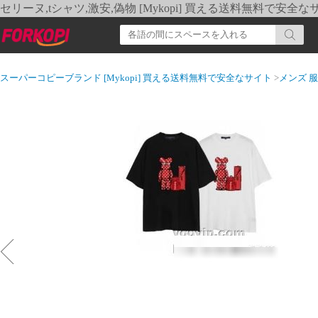
セリーヌ,tシャツ,激安,偽物 [Mykopi] 買える送料無料で安全な
スーパーコピーブランド [Mykopi] 買える送料無料で安全なサイト
>
メンズ 服