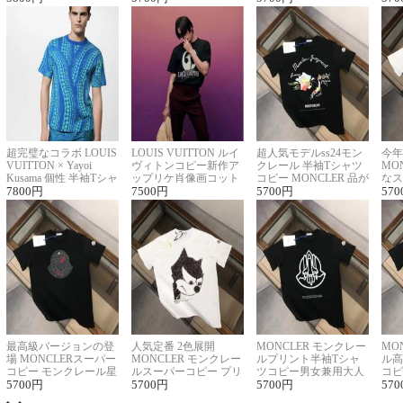
超完璧なコラボ LOUIS
LOUIS VUITTON ルイ
超人気モデルss24モン
今年
VUITTON × Yayoi
ヴィトンコピー新作ア
クレール 半袖Tシャツ
MO
Kusama 個性 半袖Tシャ
ップリケ肖像画コット
コピー MONCLER 品が
なス
ツコピー男女兼用
7800
円
ンニット半袖Tシャツ
7500
円
良く見た目
5700
円
ルコ
570
最高級バージョンの登
人気定番 2色展開
MONCLER モンクレー
MO
場 MONCLERスーパー
MONCLER モンクレー
ルプリント半袖Tシャ
ル高
コピー モンクレール星
ルスーパーコピー プリ
ツコピー男女兼用大人
コピ
座半袖Tシャツ
5700
円
ント半袖Tシャツ
5700
円
可愛い春夏コーデ
5700
円
ィブ
570