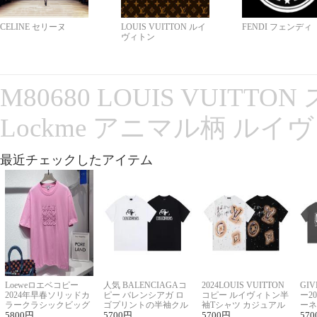
CELINE セリーヌ
LOUIS VUITTON ルイ
FENDI フェンディ
ヴィトン
M80680 LOUIS VUITT
Lockme アニマル柄 ルイ
最近チェックしたアイテム
Loeweロエベコピー
人気 BALENCIAGAコ
2024LOUIS VUITTON
GI
2024年早春ソリッドカ
ピー バレンシアガ ロ
コピー ルイヴィトン半
ー2
ラークラシックビッグ
ゴプリントの半袖クル
袖Tシャツ カジュアル
ーネ
ロゴ刺繍Tシャツ
5800
円
ーネックTシャツ
5700
円
に馴染む 2色展開
5700
円
ー 
570