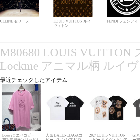
CELINE セリーヌ
LOUIS VUITTON ルイ
FENDI フェンディ
ヴィトン
M80680 LOUIS VUITT
Lockme アニマル柄 ルイ
最近チェックしたアイテム
Loeweロエベコピー
人気 BALENCIAGAコ
2024LOUIS VUITTON
GI
2024年早春ソリッドカ
ピー バレンシアガ ロ
コピー ルイヴィトン半
ー2