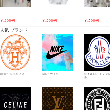
￥
19600
円
￥
10600
円
￥
15600
円
人気 ブランド
HERMES エルメス
NIKE ナイキ
MONCLER モンク
ル