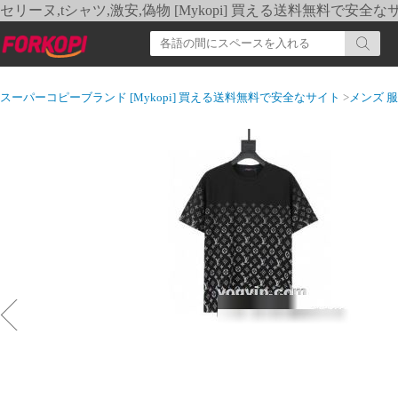
セリーヌ,tシャツ,激安,偽物 [Mykopi] 買える送料無料で安全な
スーパーコピーブランド [Mykopi] 買える送料無料で安全なサイト
>
メンズ 服