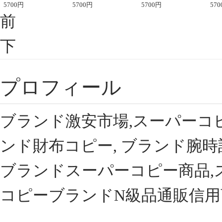
座半袖Tシャツ
5700
円
ント半袖Tシャツ
5700
円
可愛い春夏コーデ
5700
円
ィブ
570
前
下
プロフィール
ブランド激安市場,スーパーコ
ンド財布コピー, ブランド腕時
ブランドスーパーコピー商品,
コピーブランドN級品通販信用