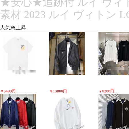
★安心★追跡付 ルイ ヴィ
素材 2023 ルイ ヴィトン L
人気急上昇
￥
6400
円
￥
13800
円
￥
8200
円