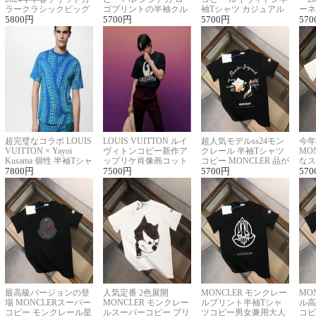
ラークラシックビッグ
ゴプリントの半袖クル
袖Tシャツ カジュアル
ーネ
ロゴ刺繍Tシャツ
5800
円
ーネックTシャツ
5700
円
に馴染む 2色展開
5700
円
ー 
570
超完璧なコラボ LOUIS
LOUIS VUITTON ルイ
超人気モデルss24モン
今年
VUITTON × Yayoi
ヴィトンコピー新作ア
クレール 半袖Tシャツ
MO
Kusama 個性 半袖Tシャ
ップリケ肖像画コット
コピー MONCLER 品が
なス
ツコピー男女兼用
7800
円
ンニット半袖Tシャツ
7500
円
良く見た目
5700
円
ルコ
570
最高級バージョンの登
人気定番 2色展開
MONCLER モンクレー
MO
場 MONCLERスーパー
MONCLER モンクレー
ルプリント半袖Tシャ
ル高
コピー モンクレール星
ルスーパーコピー プリ
ツコピー男女兼用大人
コピ