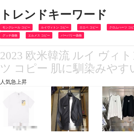
トレンドキーワード
モンクレール コピー
ルイヴィトン コピー
ロエベ コピー
クロムハーツ コ
グッチ偽物
エルメス コピー
バーバリー偽物
2023 欧米韓流 ルイ ヴィトン
ツ コピー 肌に馴染みやす
人気急上昇