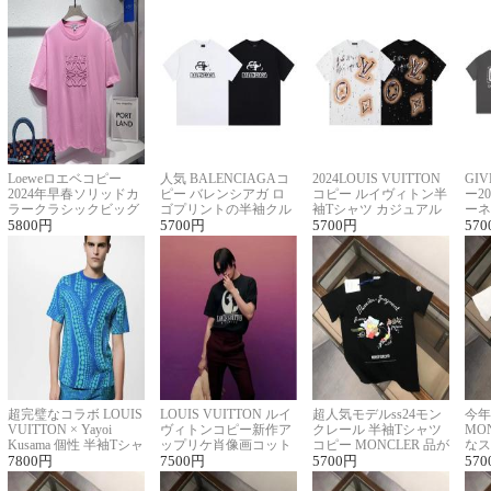
Loeweロエベコピー
人気 BALENCIAGAコ
2024LOUIS VUITTON
GI
2024年早春ソリッドカ
ピー バレンシアガ ロ
コピー ルイヴィトン半
ー2
ラークラシックビッグ
ゴプリントの半袖クル
袖Tシャツ カジュアル
ーネ
ロゴ刺繍Tシャツ
5800
円
ーネックTシャツ
5700
円
に馴染む 2色展開
5700
円
ー 
570
超完璧なコラボ LOUIS
LOUIS VUITTON ルイ
超人気モデルss24モン
今年
VUITTON × Yayoi
ヴィトンコピー新作ア
クレール 半袖Tシャツ
MO
Kusama 個性 半袖Tシャ
ップリケ肖像画コット
コピー MONCLER 品が
なス
ツコピー男女兼用
7800
円
ンニット半袖Tシャツ
7500
円
良く見た目
5700
円
ルコ
570