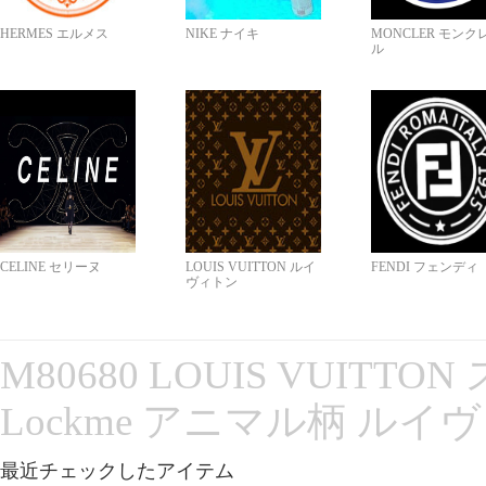
HERMES エルメス
NIKE ナイキ
MONCLER モンク
ル
CELINE セリーヌ
LOUIS VUITTON ルイ
FENDI フェンディ
ヴィトン
M80680 LOUIS VUITT
Lockme アニマル柄 ルイ
最近チェックしたアイテム