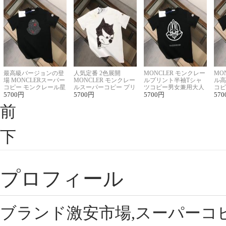
最高級バージョンの登
人気定番 2色展開
MONCLER モンクレー
MO
場 MONCLERスーパー
MONCLER モンクレー
ルプリント半袖Tシャ
ル高
コピー モンクレール星
ルスーパーコピー プリ
ツコピー男女兼用大人
コピ
座半袖Tシャツ
5700
円
ント半袖Tシャツ
5700
円
可愛い春夏コーデ
5700
円
ィブ
570
前
下
プロフィール
ブランド激安市場,スーパーコ