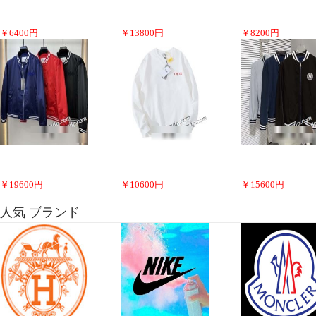
￥
6400
円
￥
13800
円
￥
8200
円
￥
19600
円
￥
10600
円
￥
15600
円
人気 ブランド