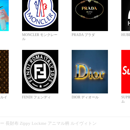
MONCLER モンクレー
PRADA プラダ
HUB
ル
N ルイ
FENDI フェンディ
DIOR ディオール
SUP
ム
コピー 長財布 Zippy Lockme アニマル柄 ルイヴィトン