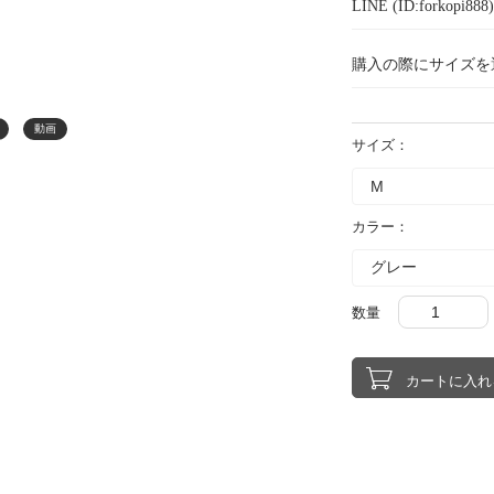
LINE (ID:forkopi
購入の際にサイズを
動画
サイズ：
カラー：
数量