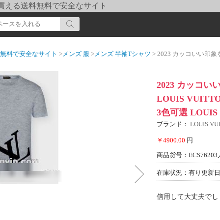
pi] 買える送料無料で安全なサイト
送料無料で安全なサイト
>
メンズ 服
>
メンズ 半袖Tシャツ
> 2023 カッコいい印象を付ける ルイ ヴィトン LO
2023 カッコ
LOUIS VUI
3色可選 LOUI
ブランド：
LOUIS 
￥4900.00
円
商品货号：ECS76203
在庫状況：有り
更新日期
信用して大丈夫でし