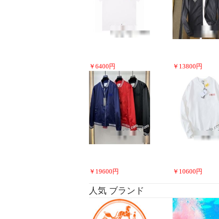
￥
6400
円
￥
13800
円
￥
19600
円
￥
10600
円
人気 ブランド