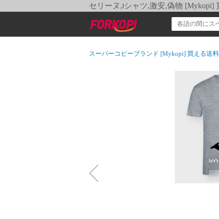
セリーヌ,tシャツ,激安,偽物 [Myko
スーパーコピーブランド [Mykopi] 買える