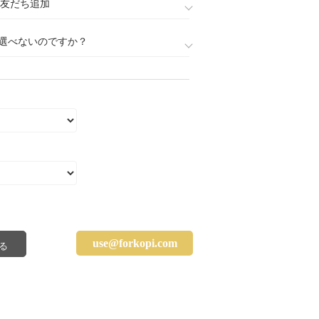
888)友だち追加
選べないのですか？
use@forkopi.com