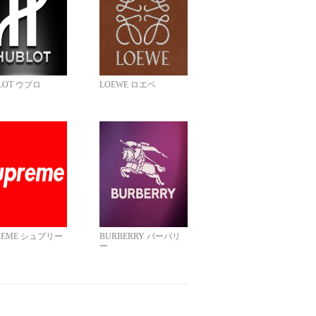
LOT ウブロ
LOEWE ロエベ
REME シュプリー
BURBERRY バーバリ
ー