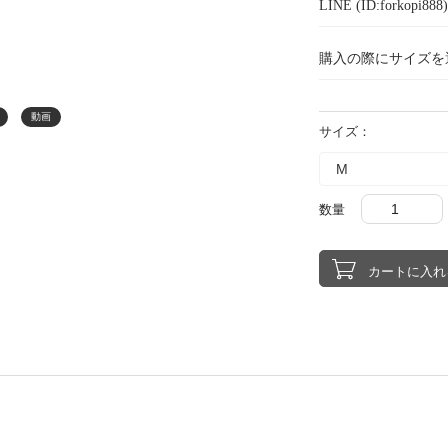
LINE (ID:forkopi
購入の際にサイズを
動画
サイズ：
数量