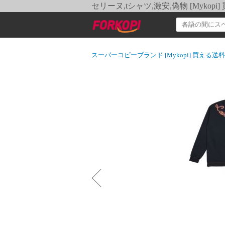
セリーヌ,tシャツ,激安,偽物 [Myko
スーパーコピーブランド [Mykopi] 買える