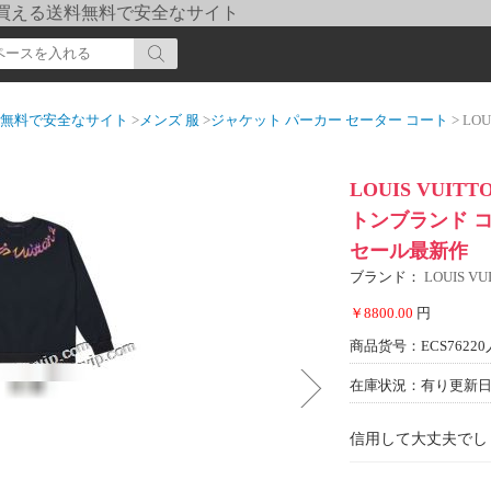
pi] 買える送料無料で安全なサイト
送料無料で安全なサイト
>
メンズ 服
>
ジャケット パーカー セーター コート
> LOUIS 
LOUIS VUI
トンブランド 
セール最新作
ブランド：
LOUIS 
￥8800.00
円
商品货号：ECS76220
在庫状況：有り
更新日期
信用して大丈夫でし