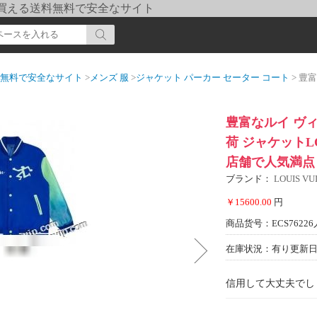
pi] 買える送料無料で安全なサイト
送料無料で安全なサイト
>
メンズ 服
>
ジャケット パーカー セーター コート
> 豊富なルイ 
豊富なルイ ヴィ
荷 ジャケットLO
店舗で人気満点
ブランド：
LOUIS 
￥15600.00
円
商品货号：ECS76226
在庫状況：有り
更新日期
信用して大丈夫でし