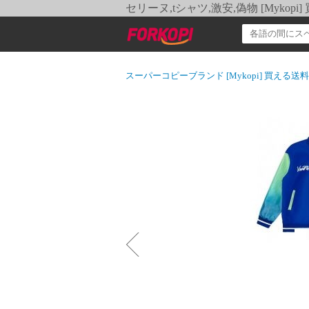
セリーヌ,tシャツ,激安,偽物 [Myko
スーパーコピーブランド [Mykopi] 買える