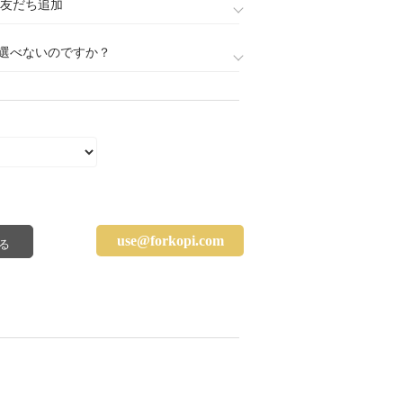
888)友だち追加
選べないのですか？
use@forkopi.com