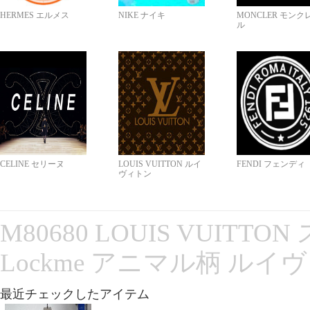
HERMES エルメス
NIKE ナイキ
MONCLER モンク
ル
CELINE セリーヌ
LOUIS VUITTON ルイ
FENDI フェンディ
ヴィトン
M80680 LOUIS VUITT
Lockme アニマル柄 ルイ
最近チェックしたアイテム