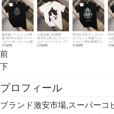
最高級バージョンの登
人気定番 2色展開
MONCLER モンクレー
MO
場 MONCLERスーパー
MONCLER モンクレー
ルプリント半袖Tシャ
ル高
コピー モンクレール星
ルスーパーコピー プリ
ツコピー男女兼用大人
コピ
座半袖Tシャツ
5700
円
ント半袖Tシャツ
5700
円
可愛い春夏コーデ
5700
円
ィブ
570
前
下
プロフィール
ブランド激安市場,スーパーコ