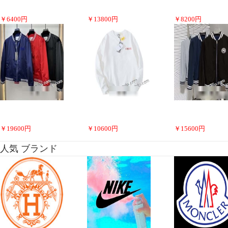
￥
6400
円
￥
13800
円
￥
8200
円
￥
19600
円
￥
10600
円
￥
15600
円
人気 ブランド