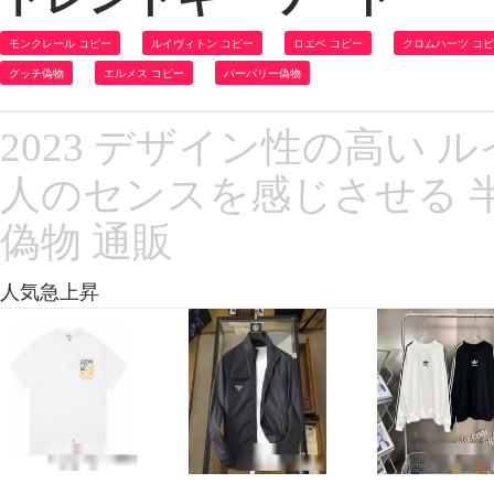
モンクレール コピー
ルイヴィトン コピー
ロエベ コピー
クロムハーツ コ
グッチ偽物
エルメス コピー
バーバリー偽物
2023 デザイン性の高い ルイ 
人のセンスを感じさせる 半
偽物 通販
人気急上昇