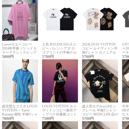
Loeweロエベコピー
人気 BALENCIAGAコ
2024LOUIS VUITTON
GI
2024年早春ソリッドカ
ピー バレンシアガ ロ
コピー ルイヴィトン半
ー2
ラークラシックビッグ
ゴプリントの半袖クル
袖Tシャツ カジュアル
ーネ
ロゴ刺繍Tシャツ
5800
円
ーネックTシャツ
5700
円
に馴染む 2色展開
5700
円
ー 
570
超完璧なコラボ LOUIS
LOUIS VUITTON ルイ
超人気モデルss24モン
今年
VUITTON × Yayoi
ヴィトンコピー新作ア
クレール 半袖Tシャツ
MO
Kusama 個性 半袖Tシャ
ップリケ肖像画コット
コピー MONCLER 品が
なス
ツコピー男女兼用
7800
円
ンニット半袖Tシャツ
7500
円
良く見た目
5700
円
ルコ
570