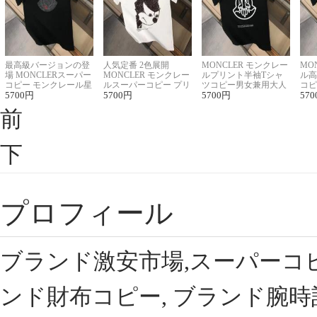
最高級バージョンの登
人気定番 2色展開
MONCLER モンクレー
MO
場 MONCLERスーパー
MONCLER モンクレー
ルプリント半袖Tシャ
ル高
コピー モンクレール星
ルスーパーコピー プリ
ツコピー男女兼用大人
コピ
座半袖Tシャツ
5700
円
ント半袖Tシャツ
5700
円
可愛い春夏コーデ
5700
円
ィブ
570
前
下
プロフィール
ブランド激安市場,スーパーコ
ンド財布コピー, ブランド腕時