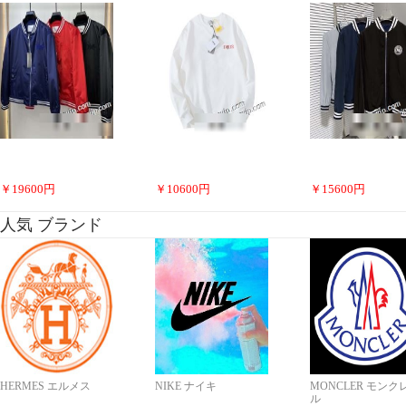
￥
19600
円
￥
10600
円
￥
15600
円
人気 ブランド
HERMES エルメス
NIKE ナイキ
MONCLER モンク
ル