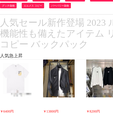
グッチ偽物
エルメス コピー
バーバリー偽物
人気セール新作登場 2023 ル
機能性も備えたアイテム 
コピー バックパック
人気急上昇
￥
6400
円
￥
13800
円
￥
8200
円