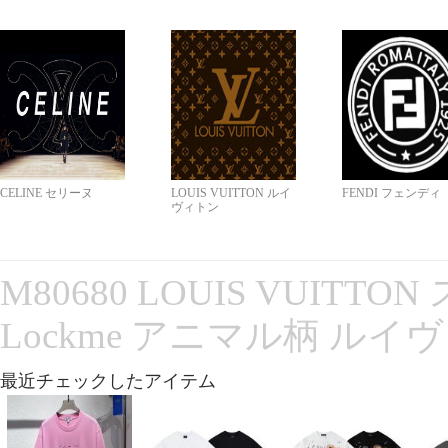
CELINE セリーヌ
LOUIS VUITTON ルイ
FENDI フェンディ
ヴィトン
M80680 LOUIS VUITT
Lockme アニマル柄 ルイ
最近チェックしたアイテム