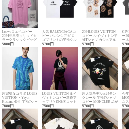
Loeweロエベコピー
人気 BALENCIAGAコ
2024LOUIS VUITTON
GI
2024年早春ソリッドカ
ピー バレンシアガ ロ
コピー ルイヴィトン半
ー2
ラークラシックビッグ
ゴプリントの半袖クル
袖Tシャツ カジュアル
ーネ
ロゴ刺繍Tシャツ
5800
円
ーネックTシャツ
5700
円
に馴染む 2色展開
5700
円
ー 
570
超完璧なコラボ LOUIS
LOUIS VUITTON ルイ
超人気モデルss24モン
今年
VUITTON × Yayoi
ヴィトンコピー新作ア
クレール 半袖Tシャツ
MO
Kusama 個性 半袖Tシャ
ップリケ肖像画コット
コピー MONCLER 品が
なス
ツコピー男女兼用
7800
円
ンニット半袖Tシャツ
7500
円
良く見た目
5700
円
ルコ
570