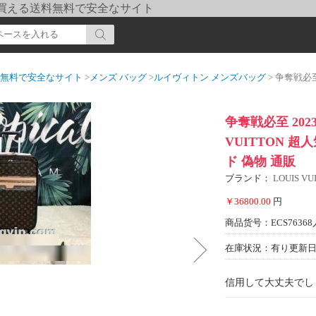
pi] 買える送料無料で安全なサイト
送料無料で安全なサイト
>
メンズ バッグ
>
ルイヴィトン メンズバッグ
> 争奪戦必至 2023 
争奪戦必至 202
VUITTON 
ド 偽物 通販
ブランド：
LOUIS 
￥36800.00
円
商品货号：ECS76368
在庫状況：有り
更新日期
信用して大丈夫でし