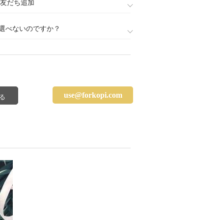
888)友だち追加
選べないのですか？
use@forkopi.com