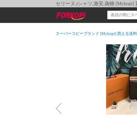
セリーヌ,tシャツ,激安,偽物 [Myko
スーパーコピーブランド [Mykopi] 買える