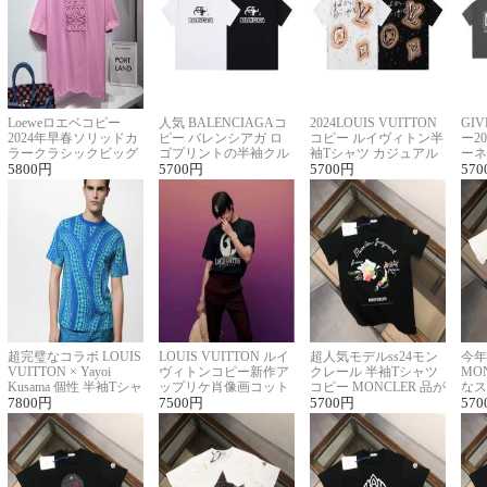
Loeweロエベコピー
人気 BALENCIAGAコ
2024LOUIS VUITTON
GI
2024年早春ソリッドカ
ピー バレンシアガ ロ
コピー ルイヴィトン半
ー2
ラークラシックビッグ
ゴプリントの半袖クル
袖Tシャツ カジュアル
ーネ
ロゴ刺繍Tシャツ
5800
円
ーネックTシャツ
5700
円
に馴染む 2色展開
5700
円
ー 
570
超完璧なコラボ LOUIS
LOUIS VUITTON ルイ
超人気モデルss24モン
今年
VUITTON × Yayoi
ヴィトンコピー新作ア
クレール 半袖Tシャツ
MO
Kusama 個性 半袖Tシャ
ップリケ肖像画コット
コピー MONCLER 品が
なス
ツコピー男女兼用
7800
円
ンニット半袖Tシャツ
7500
円
良く見た目
5700
円
ルコ
570