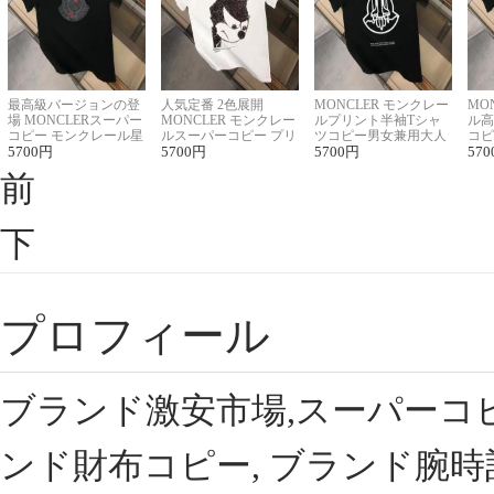
最高級バージョンの登
人気定番 2色展開
MONCLER モンクレー
MO
場 MONCLERスーパー
MONCLER モンクレー
ルプリント半袖Tシャ
ル高
コピー モンクレール星
ルスーパーコピー プリ
ツコピー男女兼用大人
コピ
座半袖Tシャツ
5700
円
ント半袖Tシャツ
5700
円
可愛い春夏コーデ
5700
円
ィブ
570
前
下
プロフィール
ブランド激安市場,スーパーコ
ンド財布コピー, ブランド腕時