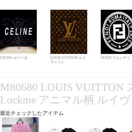
CELINE セリーヌ
LOUIS VUITTON ルイ
FENDI フェンディ
ヴィトン
M80680 LOUIS VUITT
Lockme アニマル柄 ルイ
最近チェックしたアイテム