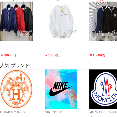
￥
19600
円
￥
10600
円
￥
15600
円
人気 ブランド
HERMES エルメス
NIKE ナイキ
MONCLER モンク
ル