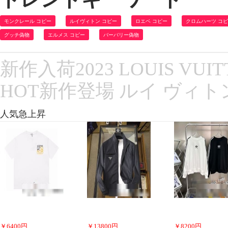
モンクレール コピー
ルイヴィトン コピー
ロエベ コピー
クロムハーツ コ
グッチ偽物
エルメス コピー
バーバリー偽物
新作入荷2023 LOUIS V
HOT新作登場 ルイ ヴィ
人気急上昇
￥
6400
円
￥
13800
円
￥
8200
円