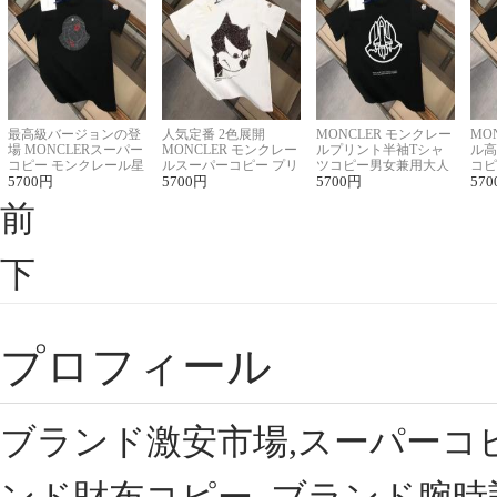
最高級バージョンの登
人気定番 2色展開
MONCLER モンクレー
MO
場 MONCLERスーパー
MONCLER モンクレー
ルプリント半袖Tシャ
ル高
コピー モンクレール星
ルスーパーコピー プリ
ツコピー男女兼用大人
コピ
座半袖Tシャツ
5700
円
ント半袖Tシャツ
5700
円
可愛い春夏コーデ
5700
円
ィブ
570
前
下
プロフィール
ブランド激安市場,スーパーコ