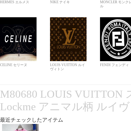
HERMES エルメス
NIKE ナイキ
MONCLER モンク
ル
CELINE セリーヌ
LOUIS VUITTON ルイ
FENDI フェンディ
ヴィトン
M80680 LOUIS VUITT
Lockme アニマル柄 ルイ
最近チェックしたアイテム