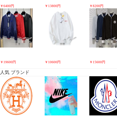
￥
6400
円
￥
13800
円
￥
8200
円
￥
19600
円
￥
10600
円
￥
15600
円
人気 ブランド