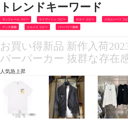
トレンドキーワード
モンクレール コピー
ルイヴィトン コピー
ロエベ コピー
クロムハーツ コ
グッチ偽物
エルメス コピー
バーバリー偽物
お買い得新品 新作入荷20
バーパーカー 抜群な存在感 L
人気急上昇