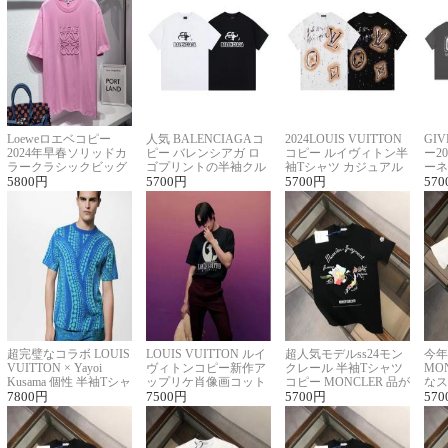
Loeweロエベコピー
人気 BALENCIAGAコ
2024LOUIS VUITTON
GI
2024年早春ソリッドカ
ピー バレンシアガ ロ
コピー ルイヴィトン半
ー2
ラークラシックビッグ
ゴプリントの半袖クル
袖Tシャツ カジュアル
ーネ
ロゴ刺繍Tシャツ
5800
円
ーネックTシャツ
5700
円
に馴染む 2色展開
5700
円
ー 
570
超完璧なコラボ LOUIS
LOUIS VUITTON ルイ
超人気モデルss24モン
今年
VUITTON × Yayoi
ヴィトンコピー新作ア
クレール 半袖Tシャツ
MO
Kusama 個性 半袖Tシャ
ップリケ肖像画コット
コピー MONCLER 品が
なス
ツコピー男女兼用
7800
円
ンニット半袖Tシャツ
7500
円
良く見た目
5700
円
ルコ
570