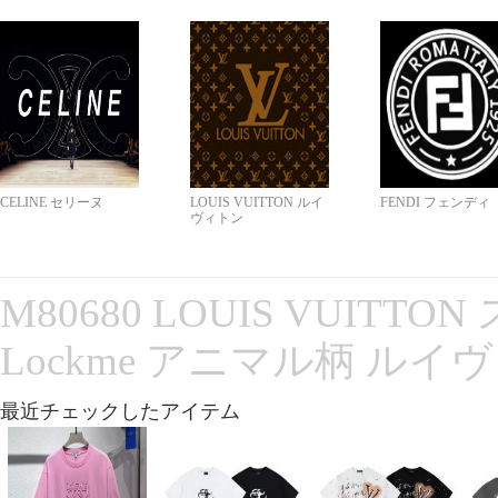
CELINE セリーヌ
LOUIS VUITTON ルイ
FENDI フェンディ
ヴィトン
M80680 LOUIS VUITT
Lockme アニマル柄 ルイ
最近チェックしたアイテム