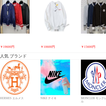
￥
19600
円
￥
10600
円
￥
15600
円
人気 ブランド
HERMES エルメス
NIKE ナイキ
MONCLER モンク
ル