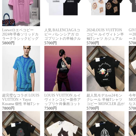
Loeweロエベコピー
人気 BALENCIAGAコ
2024LOUIS VUITTON
GI
2024年早春ソリッドカ
ピー バレンシアガ ロ
コピー ルイヴィトン半
ー2
ラークラシックビッグ
ゴプリントの半袖クル
袖Tシャツ カジュアル
ーネ
ロゴ刺繍Tシャツ
5800
円
ーネックTシャツ
5700
円
に馴染む 2色展開
5700
円
ー 
570
超完璧なコラボ LOUIS
LOUIS VUITTON ルイ
超人気モデルss24モン
今年
VUITTON × Yayoi
ヴィトンコピー新作ア
クレール 半袖Tシャツ
MO
Kusama 個性 半袖Tシャ
ップリケ肖像画コット
コピー MONCLER 品が
なス
ツコピー男女兼用
7800
円
ンニット半袖Tシャツ
7500
円
良く見た目
5700
円
ルコ
570