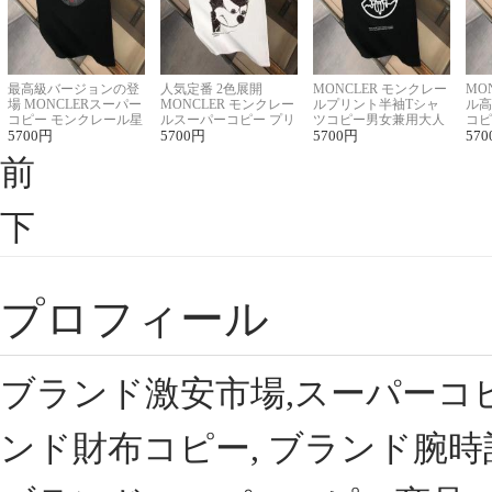
最高級バージョンの登
人気定番 2色展開
MONCLER モンクレー
MO
場 MONCLERスーパー
MONCLER モンクレー
ルプリント半袖Tシャ
ル高
コピー モンクレール星
ルスーパーコピー プリ
ツコピー男女兼用大人
コピ
座半袖Tシャツ
5700
円
ント半袖Tシャツ
5700
円
可愛い春夏コーデ
5700
円
ィブ
570
前
下
プロフィール
ブランド激安市場,スーパーコ
ンド財布コピー, ブランド腕時