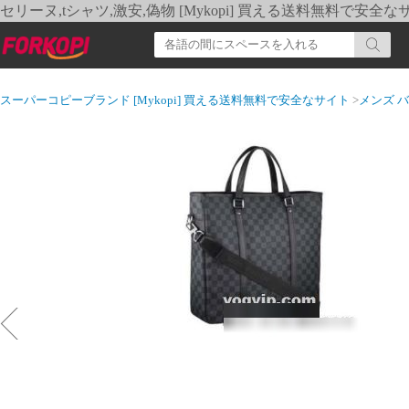
セリーヌ,tシャツ,激安,偽物 [Mykopi] 買える送料無料で安全な
スーパーコピーブランド [Mykopi] 買える送料無料で安全なサイト
>
メンズ 