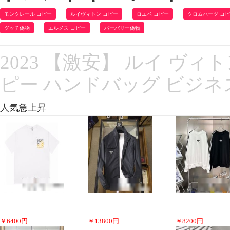
モンクレール コピー
ルイヴィトン コピー
ロエベ コピー
クロムハーツ コ
グッチ偽物
エルメス コピー
バーバリー偽物
2023 【激安】 ルイ ヴィトン
ピー ハンドバッグ ビジ
人気急上昇
￥
6400
円
￥
13800
円
￥
8200
円