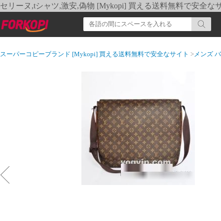
セリーヌ,tシャツ,激安,偽物 [Mykopi] 買える送料無料で安全な
スーパーコピーブランド [Mykopi] 買える送料無料で安全なサイト
>
メンズ 