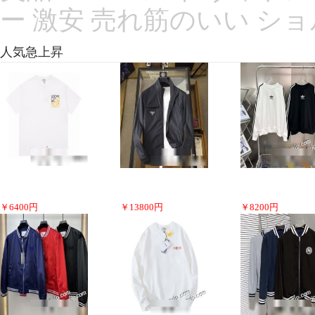
ー 激安 売れ筋のいい ショル
人気急上昇
￥
6400
円
￥
13800
円
￥
8200
円