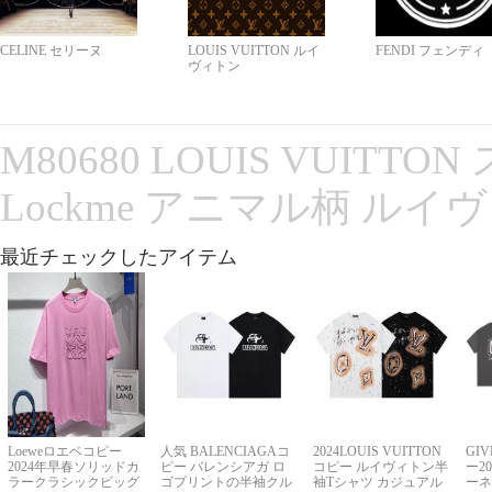
CELINE セリーヌ
LOUIS VUITTON ルイ
FENDI フェンディ
ヴィトン
M80680 LOUIS VUITT
Lockme アニマル柄 ルイ
最近チェックしたアイテム
Loeweロエベコピー
人気 BALENCIAGAコ
2024LOUIS VUITTON
GI
2024年早春ソリッドカ
ピー バレンシアガ ロ
コピー ルイヴィトン半
ー2
ラークラシックビッグ
ゴプリントの半袖クル
袖Tシャツ カジュアル
ーネ