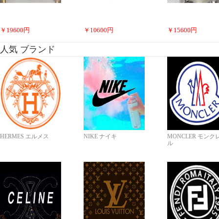
￥
19600
円
￥
10600
円
￥
15600
円
人気 ブランド
HERMES エルメス
NIKE ナイキ
MONCLER モンク
ル