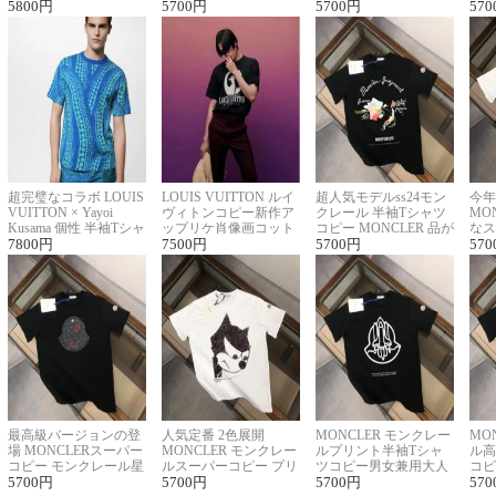
ロゴ刺繍Tシャツ
5800
円
ーネックTシャツ
5700
円
に馴染む 2色展開
5700
円
ー 
570
超完璧なコラボ LOUIS
LOUIS VUITTON ルイ
超人気モデルss24モン
今年
VUITTON × Yayoi
ヴィトンコピー新作ア
クレール 半袖Tシャツ
MO
Kusama 個性 半袖Tシャ
ップリケ肖像画コット
コピー MONCLER 品が
なス
ツコピー男女兼用
7800
円
ンニット半袖Tシャツ
7500
円
良く見た目
5700
円
ルコ
570
最高級バージョンの登
人気定番 2色展開
MONCLER モンクレー
MO
場 MONCLERスーパー
MONCLER モンクレー
ルプリント半袖Tシャ
ル高
コピー モンクレール星
ルスーパーコピー プリ
ツコピー男女兼用大人
コピ
座半袖Tシャツ
5700
円
ント半袖Tシャツ
5700
円
可愛い春夏コーデ
5700
円
ィブ
570