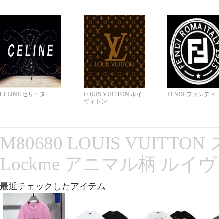
CELINE セリーヌ
LOUIS VUITTON ルイ
FENDI フェンディ
ヴィトン
M80680 LOUIS VUITT
Lockme アニマル柄 ルイ
最近チェックしたアイテム