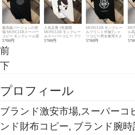
最高級バージョンの登
人気定番 2色展開
MONCLER モンクレー
MO
場 MONCLERスーパー
MONCLER モンクレー
ルプリント半袖Tシャ
ル高
コピー モンクレール星
ルスーパーコピー プリ
ツコピー男女兼用大人
コピ
座半袖Tシャツ
5700
円
ント半袖Tシャツ
5700
円
可愛い春夏コーデ
5700
円
ィブ
570
前
下
プロフィール
ブランド激安市場,スーパーコ
ンド財布コピー, ブランド腕時