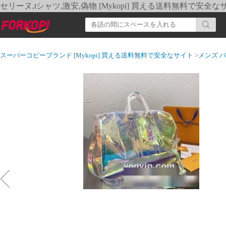
セリーヌ,tシャツ,激安,偽物 [Mykopi] 買える送料無料で安全な
スーパーコピーブランド [Mykopi] 買える送料無料で安全なサイト
>
メンズ 