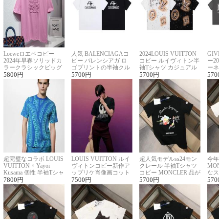
Loeweロエベコピー
人気 BALENCIAGAコ
2024LOUIS VUITTON
GI
2024年早春ソリッドカ
ピー バレンシアガ ロ
コピー ルイヴィトン半
ー2
ラークラシックビッグ
ゴプリントの半袖クル
袖Tシャツ カジュアル
ーネ
ロゴ刺繍Tシャツ
5800
円
ーネックTシャツ
5700
円
に馴染む 2色展開
5700
円
ー 
570
超完璧なコラボ LOUIS
LOUIS VUITTON ルイ
超人気モデルss24モン
今年
VUITTON × Yayoi
ヴィトンコピー新作ア
クレール 半袖Tシャツ
MO
Kusama 個性 半袖Tシャ
ップリケ肖像画コット
コピー MONCLER 品が
なス
ツコピー男女兼用
7800
円
ンニット半袖Tシャツ
7500
円
良く見た目
5700
円
ルコ
570