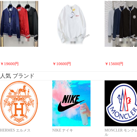
￥
19600
円
￥
10600
円
￥
15600
円
人気 ブランド
HERMES エルメス
NIKE ナイキ
MONCLER モンク
ル