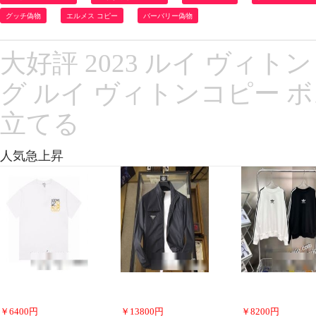
グッチ偽物
エルメス コピー
バーバリー偽物
大好評 2023 ルイ ヴィトン 
グ ルイ ヴィトンコピー 
立てる
人気急上昇
￥
6400
円
￥
13800
円
￥
8200
円