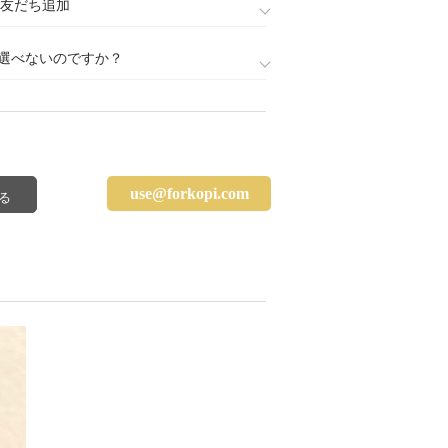
888)友だち追加
選べないのですか？
use@forkopi.com