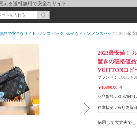
pi] 買える送料無料で安全なサイト
送料無料で安全なサイト
>
メンズ バッグ
>
ルイヴィトン メンズバッグ
> 2023最安値！ ルイ ヴィ
2023最安値！ ル
驚きの破格値品質
VUITTONコピ
ブランド：
LOUIS 
￥16800.00
円
商品货号：ECS76471
在庫状況：有り
更新日期
信用して大丈夫でし