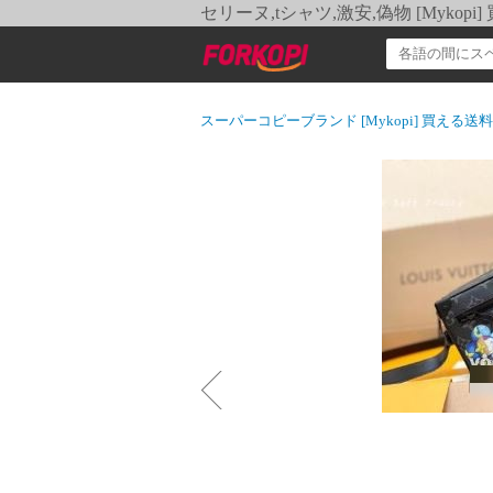
セリーヌ,tシャツ,激安,偽物 [Myko
スーパーコピーブランド [Mykopi] 買える