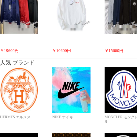
￥
19600
円
￥
10600
円
￥
15600
円
人気 ブランド
HERMES エルメス
NIKE ナイキ
MONCLER モンク
ル