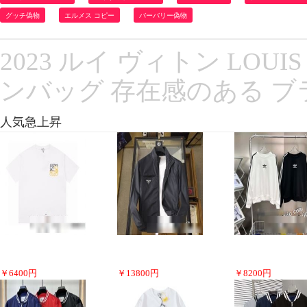
グッチ偽物
エルメス コピー
バーバリー偽物
2023 ルイ ヴィトン LOUI
ンバッグ 存在感のある 
人気急上昇
￥
6400
円
￥
13800
円
￥
8200
円