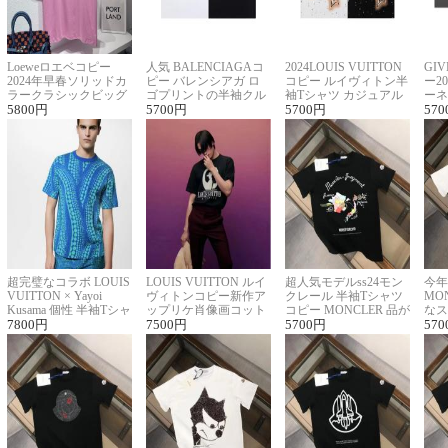
Loeweロエベコピー
人気 BALENCIAGAコ
2024LOUIS VUITTON
GI
2024年早春ソリッドカ
ピー バレンシアガ ロ
コピー ルイヴィトン半
ー2
ラークラシックビッグ
ゴプリントの半袖クル
袖Tシャツ カジュアル
ーネ
ロゴ刺繍Tシャツ
5800
円
ーネックTシャツ
5700
円
に馴染む 2色展開
5700
円
ー 
570
超完璧なコラボ LOUIS
LOUIS VUITTON ルイ
超人気モデルss24モン
今年
VUITTON × Yayoi
ヴィトンコピー新作ア
クレール 半袖Tシャツ
MO
Kusama 個性 半袖Tシャ
ップリケ肖像画コット
コピー MONCLER 品が
なス
ツコピー男女兼用
7800
円
ンニット半袖Tシャツ
7500
円
良く見た目
5700
円
ルコ
570