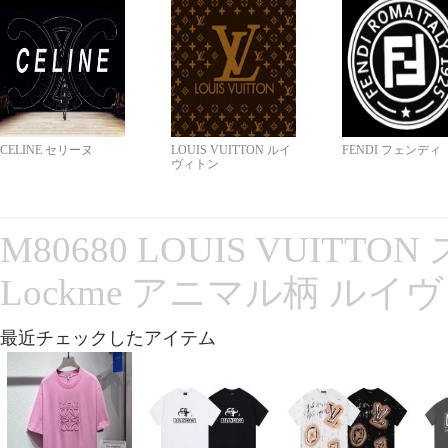
CELINE セリーヌ
LOUIS VUITTON ルイ
FENDI フェンディ
ヴィトン
M80680 LOUIS VUITT
Lockme アニマル柄 ルイ
最近チェックしたアイテム