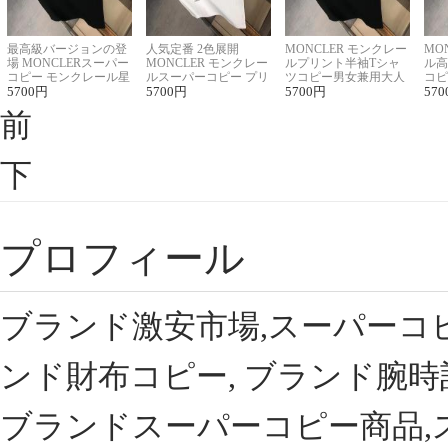
最高級バージョンの登
人気定番 2色展開
MONCLER モンクレー
MO
場 MONCLERスーパー
MONCLER モンクレー
ルプリント半袖Tシャ
ル高
コピー モンクレール星
ルスーパーコピー プリ
ツコピー男女兼用大人
コピ
座半袖Tシャツ
5700
円
ント半袖Tシャツ
5700
円
可愛い春夏コーデ
5700
円
ィブ
570
前
下
プロフィール
ブランド激安市場,スーパーコ
ンド財布コピー, ブランド腕時
ブランドスーパーコピー商品,