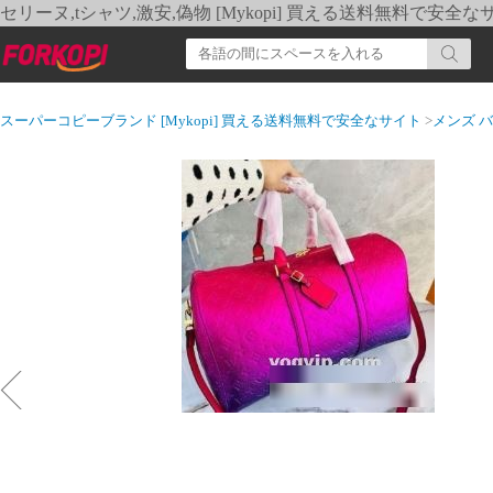
セリーヌ,tシャツ,激安,偽物 [Mykopi] 買える送料無料で安全な
スーパーコピーブランド [Mykopi] 買える送料無料で安全なサイト
>
メンズ 