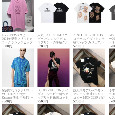
Loeweロエベコピー
人気 BALENCIAGAコ
2024LOUIS VUITTON
GI
2024年早春ソリッドカ
ピー バレンシアガ ロ
コピー ルイヴィトン半
ー2
ラークラシックビッグ
ゴプリントの半袖クル
袖Tシャツ カジュアル
ーネ
ロゴ刺繍Tシャツ
5800
円
ーネックTシャツ
5700
円
に馴染む 2色展開
5700
円
ー 
570
超完璧なコラボ LOUIS
LOUIS VUITTON ルイ
超人気モデルss24モン
今年
VUITTON × Yayoi
ヴィトンコピー新作ア
クレール 半袖Tシャツ
MO
Kusama 個性 半袖Tシャ
ップリケ肖像画コット
コピー MONCLER 品が
なス
ツコピー男女兼用
7800
円
ンニット半袖Tシャツ
7500
円
良く見た目
5700
円
ルコ
570