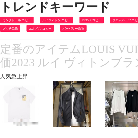
トレンドキーワード
モンクレール コピー
ルイヴィトン コピー
ロエベ コピー
クロムハーツ コ
グッチ偽物
エルメス コピー
バーバリー偽物
定番のアイテムLOUIS V
価2023 ルイ ヴィトンブ
人気急上昇