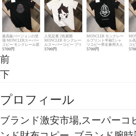
最高級バージョンの登
人気定番 2色展開
MONCLER モンクレー
MO
場 MONCLERスーパー
MONCLER モンクレー
ルプリント半袖Tシャ
ル高
コピー モンクレール星
ルスーパーコピー プリ
ツコピー男女兼用大人
コピ
座半袖Tシャツ
5700
円
ント半袖Tシャツ
5700
円
可愛い春夏コーデ
5700
円
ィブ
570
前
下
プロフィール
ブランド激安市場,スーパーコ
ンド財布コピー, ブランド腕時