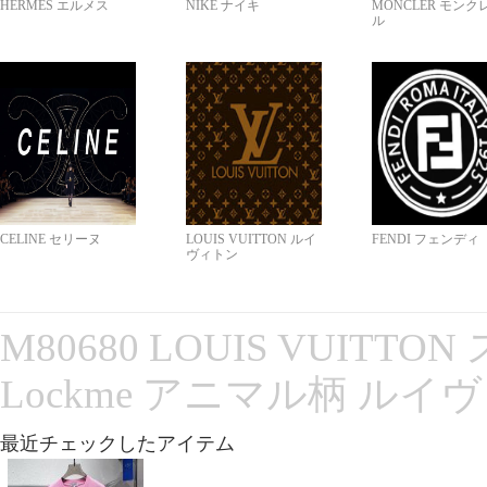
HERMES エルメス
NIKE ナイキ
MONCLER モンク
ル
CELINE セリーヌ
LOUIS VUITTON ルイ
FENDI フェンディ
ヴィトン
M80680 LOUIS VUITT
Lockme アニマル柄 ルイ
最近チェックしたアイテム