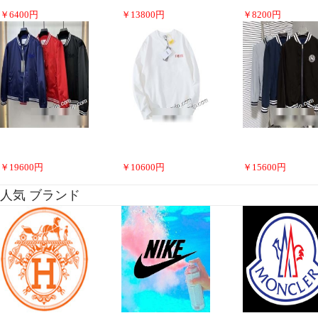
￥
6400
円
￥
13800
円
￥
8200
円
￥
19600
円
￥
10600
円
￥
15600
円
人気 ブランド