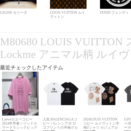
CELINE セリーヌ
LOUIS VUITTON ルイ
FENDI フェンディ
ヴィトン
M80680 LOUIS VUITT
Lockme アニマル柄 ルイ
最近チェックしたアイテム
Loeweロエベコピー
人気 BALENCIAGAコ
2024LOUIS VUITTON
GI
2024年早春ソリッドカ
ピー バレンシアガ ロ
コピー ルイヴィトン半
ー2
ラークラシックビッグ
ゴプリントの半袖クル
袖Tシャツ カジュアル
ーネ