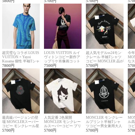
ロゴ刺繍Tシャツ
5800
円
ーネックTシャツ
5700
円
に馴染む 2色展開
5700
円
ー 
570
超完璧なコラボ LOUIS
LOUIS VUITTON ルイ
超人気モデルss24モン
今年
VUITTON × Yayoi
ヴィトンコピー新作ア
クレール 半袖Tシャツ
MO
Kusama 個性 半袖Tシャ
ップリケ肖像画コット
コピー MONCLER 品が
なス
ツコピー男女兼用
7800
円
ンニット半袖Tシャツ
7500
円
良く見た目
5700
円
ルコ
570
最高級バージョンの登
人気定番 2色展開
MONCLER モンクレー
MO
場 MONCLERスーパー
MONCLER モンクレー
ルプリント半袖Tシャ
ル高
コピー モンクレール星
ルスーパーコピー プリ
ツコピー男女兼用大人
コピ
座半袖Tシャツ
5700
円
ント半袖Tシャツ
5700
円
可愛い春夏コーデ
5700
円
ィブ
570