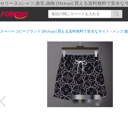
セリーヌ,tシャツ,激安,偽物 [Mykopi] 買える送料無料で安全な
スーパーコピーブランド [Mykopi] 買える送料無料で安全なサイト
>
メンズ 服