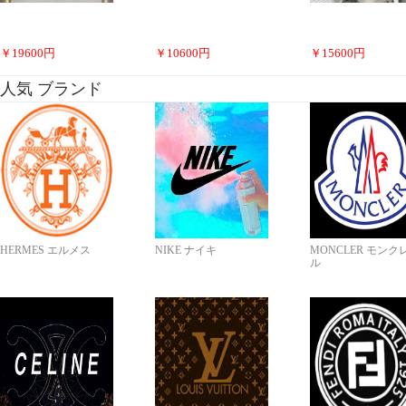
￥
19600
円
￥
10600
円
￥
15600
円
人気 ブランド
HERMES エルメス
NIKE ナイキ
MONCLER モンク
ル