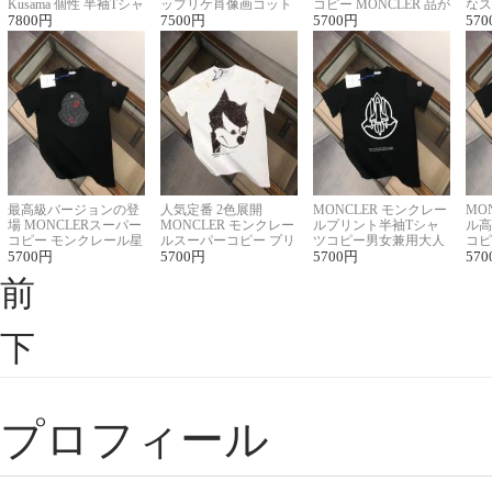
Kusama 個性 半袖Tシャ
ップリケ肖像画コット
コピー MONCLER 品が
なス
ツコピー男女兼用
7800
円
ンニット半袖Tシャツ
7500
円
良く見た目
5700
円
ルコ
570
最高級バージョンの登
人気定番 2色展開
MONCLER モンクレー
MO
場 MONCLERスーパー
MONCLER モンクレー
ルプリント半袖Tシャ
ル高
コピー モンクレール星
ルスーパーコピー プリ
ツコピー男女兼用大人
コピ
座半袖Tシャツ
5700
円
ント半袖Tシャツ
5700
円
可愛い春夏コーデ
5700
円
ィブ
570
前
下
プロフィール