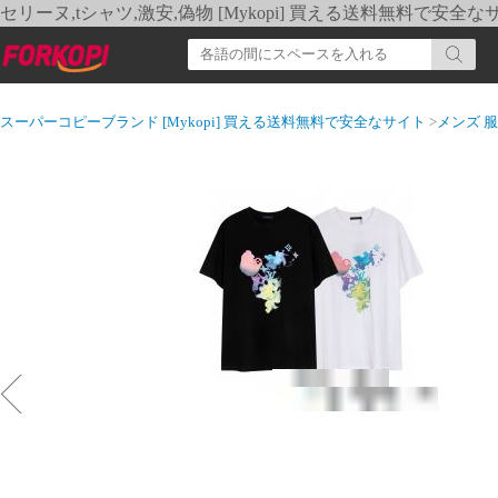
セリーヌ,tシャツ,激安,偽物 [Mykopi] 買える送料無料で安全な
スーパーコピーブランド [Mykopi] 買える送料無料で安全なサイト
>
メンズ 服