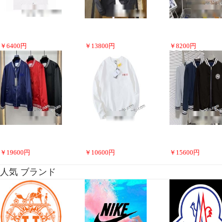
￥
6400
円
￥
13800
円
￥
8200
円
￥
19600
円
￥
10600
円
￥
15600
円
人気 ブランド