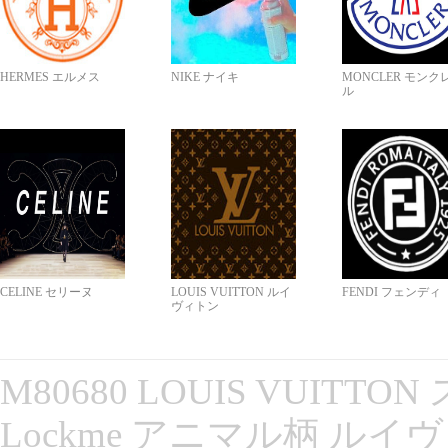
HERMES エルメス
NIKE ナイキ
MONCLER モンク
ル
CELINE セリーヌ
LOUIS VUITTON ルイ
FENDI フェンディ
ヴィトン
M80680 LOUIS VUITT
Lockme アニマル柄 ルイ