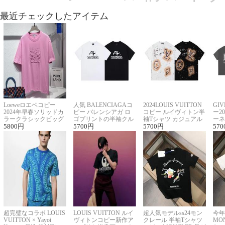
最近チェックしたアイテム
Loeweロエベコピー
人気 BALENCIAGAコ
2024LOUIS VUITTON
GI
2024年早春ソリッドカ
ピー バレンシアガ ロ
コピー ルイヴィトン半
ー2
ラークラシックビッグ
ゴプリントの半袖クル
袖Tシャツ カジュアル
ーネ
ロゴ刺繍Tシャツ
5800
円
ーネックTシャツ
5700
円
に馴染む 2色展開
5700
円
ー 
570
超完璧なコラボ LOUIS
LOUIS VUITTON ルイ
超人気モデルss24モン
今年
VUITTON × Yayoi
ヴィトンコピー新作ア
クレール 半袖Tシャツ
MO