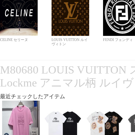
CELINE セリーヌ
LOUIS VUITTON ルイ
FENDI フェンディ
ヴィトン
M80680 LOUIS VUITT
Lockme アニマル柄 ルイ
最近チェックしたアイテム