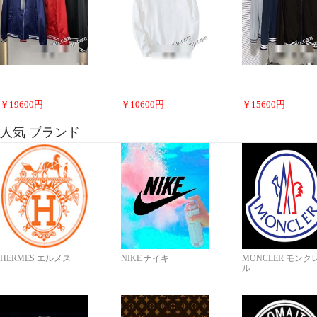
￥
19600
円
￥
10600
円
￥
15600
円
人気 ブランド
HERMES エルメス
NIKE ナイキ
MONCLER モンク
ル