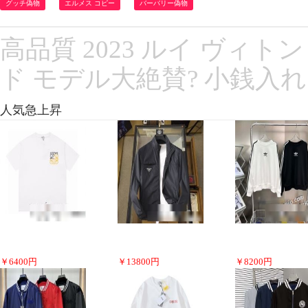
グッチ偽物
エルメス コピー
バーバリー偽物
高品質 2023 ルイ ヴィトン
ド モデル大絶賛? 小銭入れ M
人気急上昇
￥
6400
円
￥
13800
円
￥
8200
円