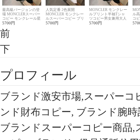
最高級バージョンの登
人気定番 2色展開
MONCLER モンクレー
MO
場 MONCLERスーパー
MONCLER モンクレー
ルプリント半袖Tシャ
ル高
コピー モンクレール星
ルスーパーコピー プリ
ツコピー男女兼用大人
コピ
座半袖Tシャツ
5700
円
ント半袖Tシャツ
5700
円
可愛い春夏コーデ
5700
円
ィブ
570
前
下
プロフィール
ブランド激安市場,スーパーコ
ンド財布コピー, ブランド腕時
ブランドスーパーコピー商品,