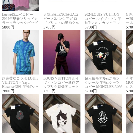
Loeweロエベコピー
人気 BALENCIAGAコ
2024LOUIS VUITTON
GI
2024年早春ソリッドカ
ピー バレンシアガ ロ
コピー ルイヴィトン半
ー2
ラークラシックビッグ
ゴプリントの半袖クル
袖Tシャツ カジュアル
ーネ
ロゴ刺繍Tシャツ
5800
円
ーネックTシャツ
5700
円
に馴染む 2色展開
5700
円
ー 
570
超完璧なコラボ LOUIS
LOUIS VUITTON ルイ
超人気モデルss24モン
今年
VUITTON × Yayoi
ヴィトンコピー新作ア
クレール 半袖Tシャツ
MO
Kusama 個性 半袖Tシャ
ップリケ肖像画コット
コピー MONCLER 品が
なス
ツコピー男女兼用
7800
円
ンニット半袖Tシャツ
7500
円
良く見た目
5700
円
ルコ
570