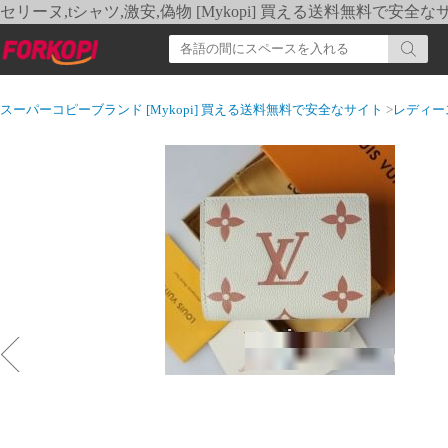
セリーヌ,tシャツ,激安,偽物 [Mykopi] 買える送料無料で安全な
スーパーコピーブランド [Mykopi] 買える送料無料で安全なサイト
>
レディー