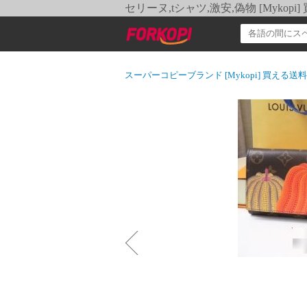
セリーヌ,tシャツ,激安,偽物 [Myko
スーパーコピーブランド [Mykopi] 買える