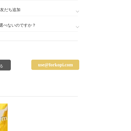
888)友だち追加
選べないのですか？
use@forkopi.com