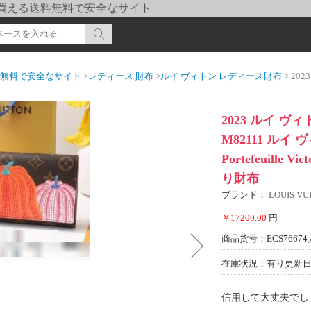
pi] 買える送料無料で安全なサイト
送料無料で安全なサイト
>
レディース 財布
>
ルイ ヴィトン レディース財布
> 2023 ルイ ヴィトン
2023 ルイ ヴィ
M82111 ルイ
Portefeuille
り財布
ブランド：
LOUIS 
￥17200.00
円
商品货号：ECS76674
在庫状況：有り
更新日期
信用して大丈夫でし