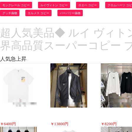
モンクレール コピー
ルイヴィトン コピー
ロエベ コピー
クロムハーツ コ
グッチ偽物
エルメス コピー
バーバリー偽物
超人気美品◆ ルイ ヴィトン LO
界高品質スーパーコピー 
人気急上昇
￥
6400
円
￥
13800
円
￥
8200
円