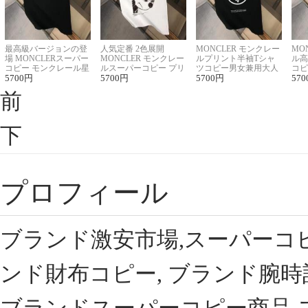
最高級バージョンの登
人気定番 2色展開
MONCLER モンクレー
MO
場 MONCLERスーパー
MONCLER モンクレー
ルプリント半袖Tシャ
ル高
コピー モンクレール星
ルスーパーコピー プリ
ツコピー男女兼用大人
コピ
座半袖Tシャツ
5700
円
ント半袖Tシャツ
5700
円
可愛い春夏コーデ
5700
円
ィブ
570
前
下
プロフィール
ブランド激安市場,スーパーコ
ンド財布コピー, ブランド腕時