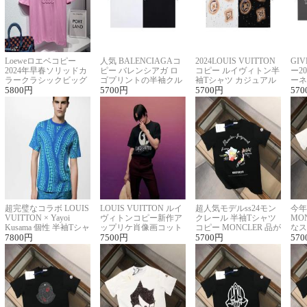
Loeweロエベコピー
人気 BALENCIAGAコ
2024LOUIS VUITTON
GI
2024年早春ソリッドカ
ピー バレンシアガ ロ
コピー ルイヴィトン半
ー2
ラークラシックビッグ
ゴプリントの半袖クル
袖Tシャツ カジュアル
ーネ
ロゴ刺繍Tシャツ
5800
円
ーネックTシャツ
5700
円
に馴染む 2色展開
5700
円
ー 
570
超完璧なコラボ LOUIS
LOUIS VUITTON ルイ
超人気モデルss24モン
今年
VUITTON × Yayoi
ヴィトンコピー新作ア
クレール 半袖Tシャツ
MO
Kusama 個性 半袖Tシャ
ップリケ肖像画コット
コピー MONCLER 品が
なス
ツコピー男女兼用
7800
円
ンニット半袖Tシャツ
7500
円
良く見た目
5700
円
ルコ
570