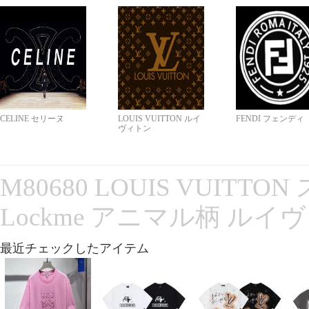
CELINE セリーヌ
LOUIS VUITTON ルイ
FENDI フェンディ
ヴィトン
M80680 LOUIS VUITT
Lockme アニマル柄 ルイ
最近チェックしたアイテム