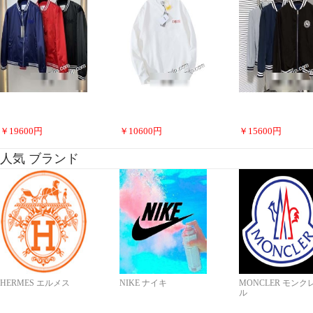
￥
19600
円
￥
10600
円
￥
15600
円
人気 ブランド
HERMES エルメス
NIKE ナイキ
MONCLER モンク
ル