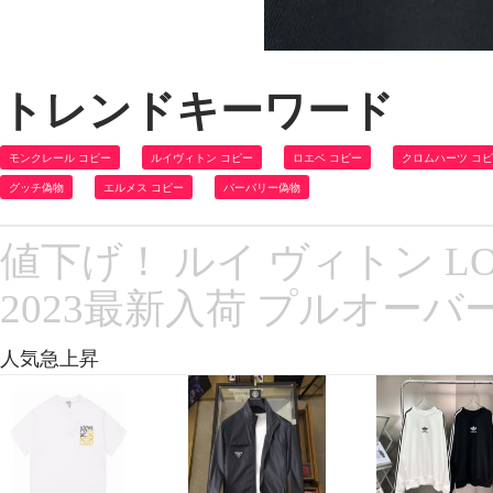
トレンドキーワード
モンクレール コピー
ルイヴィトン コピー
ロエベ コピー
クロムハーツ コ
グッチ偽物
エルメス コピー
バーバリー偽物
値下げ！ ルイ ヴィトン LO
2023最新入荷 プルオーバ
人気急上昇