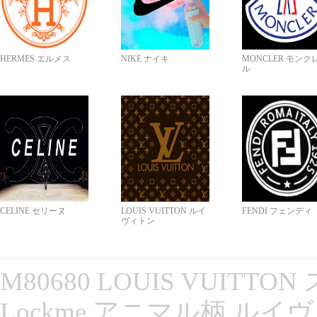
HERMES エルメス
NIKE ナイキ
MONCLER モンク
ル
CELINE セリーヌ
LOUIS VUITTON ルイ
FENDI フェンディ
ヴィトン
M80680 LOUIS VUITT
Lockme アニマル柄 ルイ