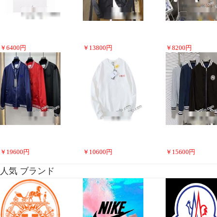
￥
6400
円
￥
13800
円
￥
8200
円
￥
19600
円
￥
10600
円
￥
15600
円
人気 ブランド