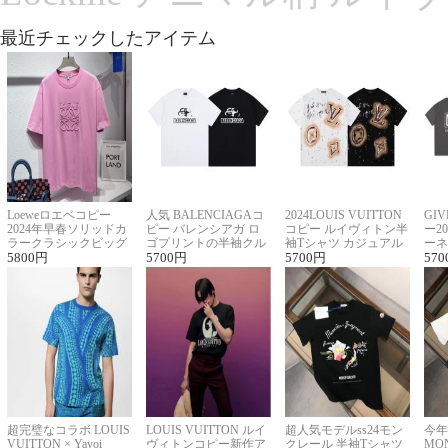
最近チェックしたアイテム
Loeweロエベコピー
人気 BALENCIAGAコ
2024LOUIS VUITTON
GI
2024年早春ソリッドカ
ピー バレンシアガ ロ
コピー ルイヴィトン半
ー2
ラークラシックビッグ
ゴプリントの半袖クル
袖Tシャツ カジュアル
ーネ
ロゴ刺繍Tシャツ
5800
円
ーネックTシャツ
5700
円
に馴染む 2色展開
5700
円
ー 
570
超完璧なコラボ LOUIS
LOUIS VUITTON ルイ
超人気モデルss24モン
今年
VUITTON × Yayoi
ヴィトンコピー新作ア
クレール 半袖Tシャツ
MO