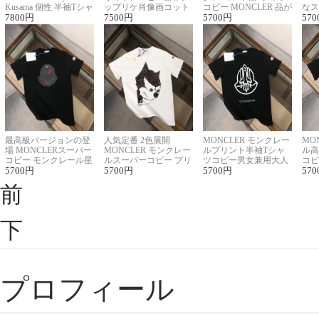
Kusama 個性 半袖Tシャ
ップリケ肖像画コット
コピー MONCLER 品が
なス
ツコピー男女兼用
7800
円
ンニット半袖Tシャツ
7500
円
良く見た目
5700
円
ルコ
570
最高級バージョンの登
人気定番 2色展開
MONCLER モンクレー
MO
場 MONCLERスーパー
MONCLER モンクレー
ルプリント半袖Tシャ
ル高
コピー モンクレール星
ルスーパーコピー プリ
ツコピー男女兼用大人
コピ
座半袖Tシャツ
5700
円
ント半袖Tシャツ
5700
円
可愛い春夏コーデ
5700
円
ィブ
570
前
下
プロフィール