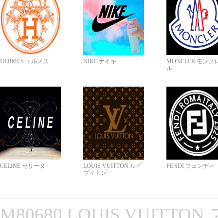
HERMES エルメス
NIKE ナイキ
MONCLER モンク
ル
CELINE セリーヌ
LOUIS VUITTON ルイ
FENDI フェンディ
ヴィトン
M80680 LOUIS VUITT