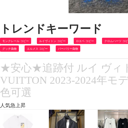
トレンドキーワード
モンクレール コピー
ルイヴィトン コピー
ロエベ コピー
クロムハーツ コ
グッチ偽物
エルメス コピー
バーバリー偽物
★安心★追跡付 ルイ ヴィト
VUITTON 2023-202
色可選
人気急上昇