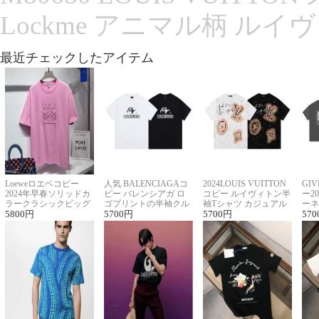
Lockme アニマル柄 ルイ
最近チェックしたアイテム
Loeweロエベコピー
人気 BALENCIAGAコ
2024LOUIS VUITTON
GI
2024年早春ソリッドカ
ピー バレンシアガ ロ
コピー ルイヴィトン半
ー2
ラークラシックビッグ
ゴプリントの半袖クル
袖Tシャツ カジュアル
ーネ
ロゴ刺繍Tシャツ
5800
円
ーネックTシャツ
5700
円
に馴染む 2色展開
5700
円
ー 
570