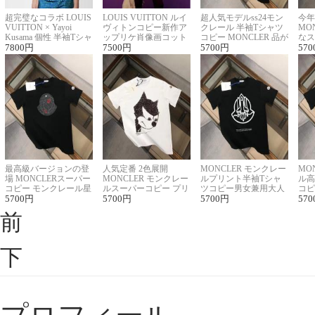
超完璧なコラボ LOUIS
LOUIS VUITTON ルイ
超人気モデルss24モン
今年
VUITTON × Yayoi
ヴィトンコピー新作ア
クレール 半袖Tシャツ
MO
Kusama 個性 半袖Tシャ
ップリケ肖像画コット
コピー MONCLER 品が
なス
ツコピー男女兼用
7800
円
ンニット半袖Tシャツ
7500
円
良く見た目
5700
円
ルコ
570
最高級バージョンの登
人気定番 2色展開
MONCLER モンクレー
MO
場 MONCLERスーパー
MONCLER モンクレー
ルプリント半袖Tシャ
ル高
コピー モンクレール星
ルスーパーコピー プリ
ツコピー男女兼用大人
コピ
座半袖Tシャツ
5700
円
ント半袖Tシャツ
5700
円
可愛い春夏コーデ
5700
円
ィブ
570
前
下