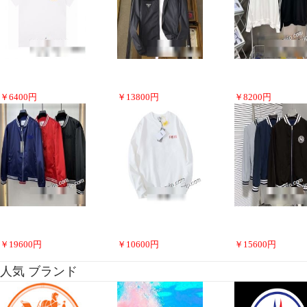
￥
6400
円
￥
13800
円
￥
8200
円
￥
19600
円
￥
10600
円
￥
15600
円
人気 ブランド