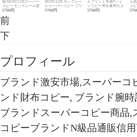
場 MONCLERスーパー
MONCLER モンクレー
ルプリント半袖Tシャ
ル高
コピー モンクレール星
ルスーパーコピー プリ
ツコピー男女兼用大人
コピ
座半袖Tシャツ
5700
円
ント半袖Tシャツ
5700
円
可愛い春夏コーデ
5700
円
ィブ
570
前
下
プロフィール
ブランド激安市場,スーパーコ
ンド財布コピー, ブランド腕時
ブランドスーパーコピー商品,
コピーブランドN級品通販信用