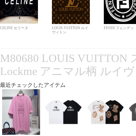
CELINE セリーヌ
LOUIS VUITTON ルイ
FENDI フェンディ
ヴィトン
M80680 LOUIS VUITT
Lockme アニマル柄 ルイ
最近チェックしたアイテム