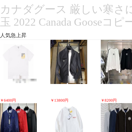
カナダグース 厳しい寒さ
玉 2022 Canada Gooseコピ
人気急上昇
￥
6400
円
￥
13800
円
￥
8200
円