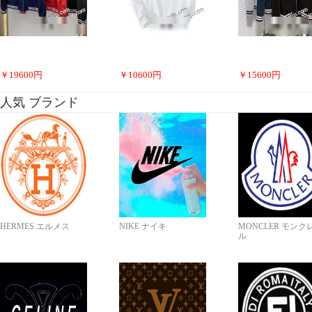
￥
19600
円
￥
10600
円
￥
15600
円
人気 ブランド
HERMES エルメス
NIKE ナイキ
MONCLER モンク
ル