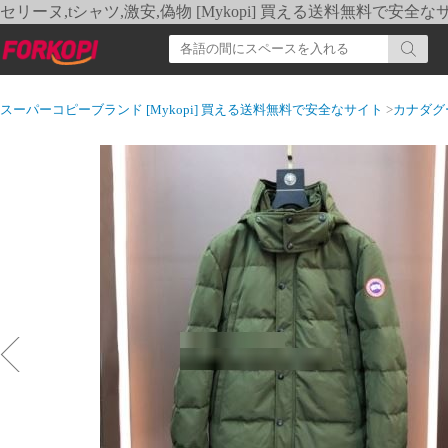
セリーヌ,tシャツ,激安,偽物 [Mykopi] 買える送料無料で安全な
スーパーコピーブランド [Mykopi] 買える送料無料で安全なサイト
>
カナダグ