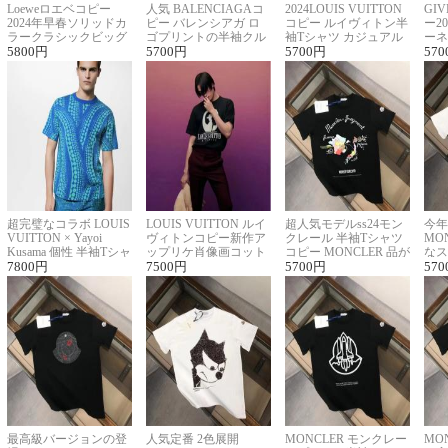
Loeweロエベコピー
人気 BALENCIAGAコ
2024LOUIS VUITTON
GI
2024年早春ソリッドカ
ピー バレンシアガ ロ
コピー ルイヴィトン半
ー2
ラークラシックビッグ
ゴプリントの半袖クル
袖Tシャツ カジュアル
ーネ
ロゴ刺繍Tシャツ
5800
円
ーネックTシャツ
5700
円
に馴染む 2色展開
5700
円
ー 
570
超完璧なコラボ LOUIS
LOUIS VUITTON ルイ
超人気モデルss24モン
今年
VUITTON × Yayoi
ヴィトンコピー新作ア
クレール 半袖Tシャツ
MO
Kusama 個性 半袖Tシャ
ップリケ肖像画コット
コピー MONCLER 品が
なス
ツコピー男女兼用
7800
円
ンニット半袖Tシャツ
7500
円
良く見た目
5700
円
ルコ
570
最高級バージョンの登
人気定番 2色展開
MONCLER モンクレー
MO