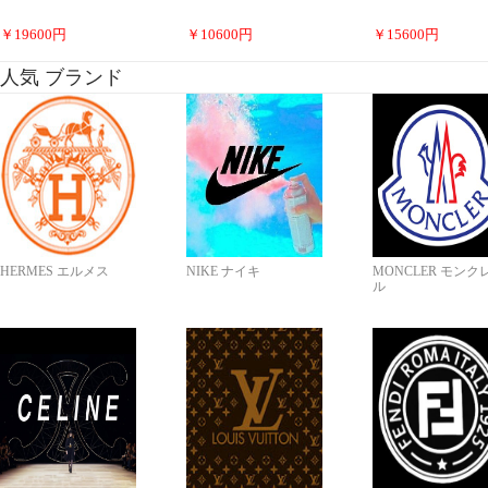
￥
19600
円
￥
10600
円
￥
15600
円
人気 ブランド
HERMES エルメス
NIKE ナイキ
MONCLER モンク
ル