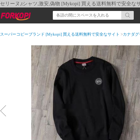
セリーヌ,tシャツ,激安,偽物 [Mykopi] 買える送料無料で安全な
スーパーコピーブランド [Mykopi] 買える送料無料で安全なサイト
>
カナダグ