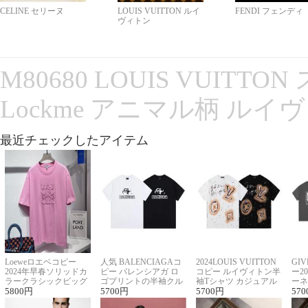
CELINE セリーヌ
LOUIS VUITTON ルイ
FENDI フェンディ
ヴィトン
M80680 LOUIS VUITT
Lockme アニマル柄 ルイ
最近チェックしたアイテム
Loeweロエベコピー
人気 BALENCIAGAコ
2024LOUIS VUITTON
GI
2024年早春ソリッドカ
ピー バレンシアガ ロ
コピー ルイヴィトン半
ー2
ラークラシックビッグ
ゴプリントの半袖クル
袖Tシャツ カジュアル
ーネ
ロゴ刺繍Tシャツ
5800
円
ーネックTシャツ
5700
円
に馴染む 2色展開
5700
円
ー 
570