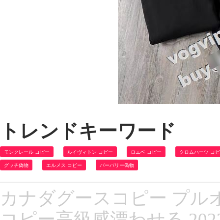
トレンドキーワード
モンクレール コピー
ルイヴィトン コピー
ロエベ コピー
クロムハーツ コ
グッチ偽物
エルメス コピー
バーバリー偽物
カナダグースコピー プルオーバ
コピー高級感漂わせる 20