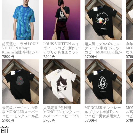
超完璧なコラボ LOUIS
LOUIS VUITTON ルイ
超人気モデルss24モン
今年
VUITTON × Yayoi
ヴィトンコピー新作ア
クレール 半袖Tシャツ
MO
Kusama 個性 半袖Tシャ
ップリケ肖像画コット
コピー MONCLER 品が
なス
ツコピー男女兼用
7800
円
ンニット半袖Tシャツ
7500
円
良く見た目
5700
円
ルコ
570
最高級バージョンの登
人気定番 2色展開
MONCLER モンクレー
MO
場 MONCLERスーパー
MONCLER モンクレー
ルプリント半袖Tシャ
ル高
コピー モンクレール星
ルスーパーコピー プリ
ツコピー男女兼用大人
コピ
座半袖Tシャツ
5700
円
ント半袖Tシャツ
5700
円
可愛い春夏コーデ
5700
円
ィブ
570
前