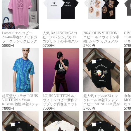
Loeweロエベコピー
人気 BALENCIAGAコ
2024LOUIS VUITTON
GI
2024年早春ソリッドカ
ピー バレンシアガ ロ
コピー ルイヴィトン半
ー2
ラークラシックビッグ
ゴプリントの半袖クル
袖Tシャツ カジュアル
ーネ
ロゴ刺繍Tシャツ
5800
円
ーネックTシャツ
5700
円
に馴染む 2色展開
5700
円
ー 
570
超完璧なコラボ LOUIS
LOUIS VUITTON ルイ
超人気モデルss24モン
今年
VUITTON × Yayoi
ヴィトンコピー新作ア
クレール 半袖Tシャツ
MO
Kusama 個性 半袖Tシャ
ップリケ肖像画コット
コピー MONCLER 品が
なス
ツコピー男女兼用
7800
円
ンニット半袖Tシャツ
7500
円
良く見た目
5700
円
ルコ
570