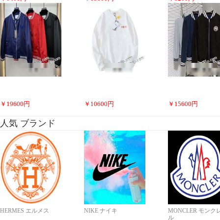
￥
19600
円
￥
10600
円
￥
15600
円
人気 ブランド
HERMES エルメス
NIKE ナイキ
MONCLER モンク
ル