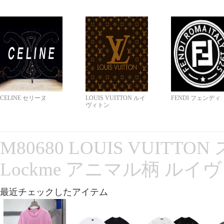
CELINE セリーヌ
LOUIS VUITTON ルイ
FENDI フェンディ
ヴィトン
M80680 LOUIS VUITT
Lockme アニマル柄 ルイ
最近チェックしたアイテム