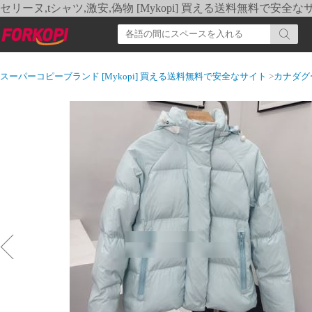
セリーヌ,tシャツ,激安,偽物 [Mykopi] 買える送料無料で安全な
スーパーコピーブランド [Mykopi] 買える送料無料で安全なサイト
>
カナダグ