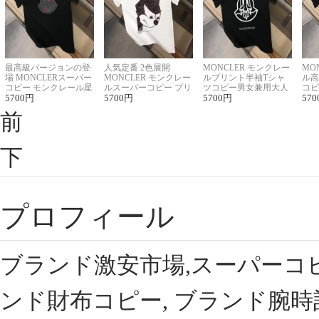
最高級バージョンの登
人気定番 2色展開
MONCLER モンクレー
MO
場 MONCLERスーパー
MONCLER モンクレー
ルプリント半袖Tシャ
ル高
コピー モンクレール星
ルスーパーコピー プリ
ツコピー男女兼用大人
コピ
座半袖Tシャツ
5700
円
ント半袖Tシャツ
5700
円
可愛い春夏コーデ
5700
円
ィブ
570
前
下
プロフィール
ブランド激安市場,スーパーコ
ンド財布コピー, ブランド腕時