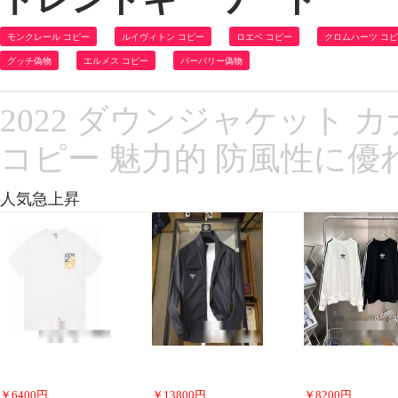
モンクレール コピー
ルイヴィトン コピー
ロエベ コピー
クロムハーツ コ
グッチ偽物
エルメス コピー
バーバリー偽物
2022 ダウンジャケット カナ
コピー 魅力的 防風性に優
人気急上昇
￥
6400
円
￥
13800
円
￥
8200
円