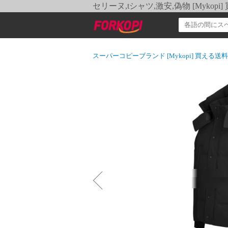
セリーヌ,tシャツ,激安,偽物 [Myko
スーパーコピーブランド [Mykopi] 買える