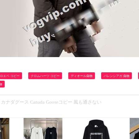
ロエベ コピー
クロムハーツ コピー
ディオール偽物
バレンシアガ 偽物
物
カナダグース Canada Gooseコピー 風も通さない