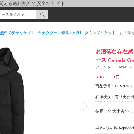
pi] 買える送料無料で安全なサイト
送料無料で安全なサイト
>
カナダグース特集
>
男性用 ダウンジャケット
> お洒落な存在感 
お洒落な存在感 
ース Canada 
ブランド：
CANADA
￥18800.00
円
商品货号：ECS76967
在庫状況：有り
更新日期
信用して大丈夫でし
LINE (ID:forkopi