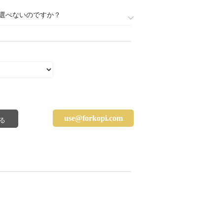
選べないのですか？
use@forkopi.com