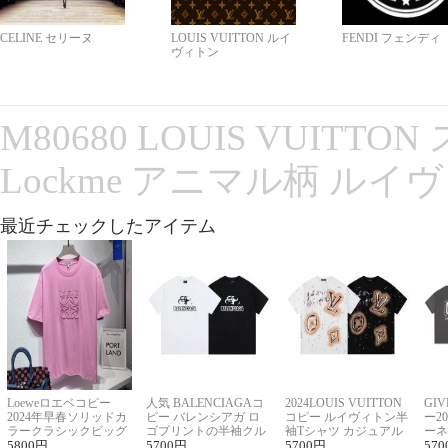
CELINE セリーヌ
LOUIS VUITTON ルイ
FENDI フェンディ
ヴィトン
M80680 LOUIS VUITT
Lockme アニマル柄 ルイ
最近チェックしたアイテム
Loeweロエベコピー
人気 BALENCIAGAコ
2024LOUIS VUITTON
GI
2024年早春ソリッドカ
ピー バレンシアガ ロ
コピー ルイヴィトン半
ー2
ラークラシックビッグ
ゴプリントの半袖クル
袖Tシャツ カジュアル
ーネ
ロゴ刺繍Tシャツ
5800
円
ーネックTシャツ
5700
円
に馴染む 2色展開
5700
円
ー 
570