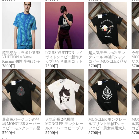
超完璧なコラボ LOUIS
LOUIS VUITTON ルイ
超人気モデルss24モン
今年
VUITTON × Yayoi
ヴィトンコピー新作ア
クレール 半袖Tシャツ
MO
Kusama 個性 半袖Tシャ
ップリケ肖像画コット
コピー MONCLER 品が
なス
ツコピー男女兼用
7800
円
ンニット半袖Tシャツ
7500
円
良く見た目
5700
円
ルコ
570
最高級バージョンの登
人気定番 2色展開
MONCLER モンクレー
MO
場 MONCLERスーパー
MONCLER モンクレー
ルプリント半袖Tシャ
ル高
コピー モンクレール星
ルスーパーコピー プリ
ツコピー男女兼用大人
コピ
座半袖Tシャツ
5700
円
ント半袖Tシャツ
5700
円
可愛い春夏コーデ
5700
円
ィブ
570