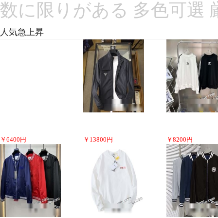
数に限りがある 多色可選
人気急上昇
￥
6400
円
￥
13800
円
￥
8200
円