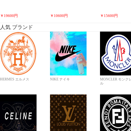
￥
19600
円
￥
10600
円
￥
15600
円
人気 ブランド
HERMES エルメス
NIKE ナイキ
MONCLER モンク
ル