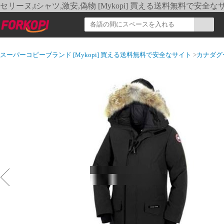
セリーヌ,tシャツ,激安,偽物 [Mykopi] 買える送料無料で安全な
スーパーコピーブランド [Mykopi] 買える送料無料で安全なサイト
>
カナダグ