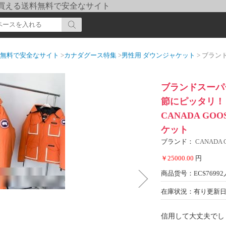
pi] 買える送料無料で安全なサイト
送料無料で安全なサイト
>
カナダグース特集
>
男性用 ダウンジャケット
> ブランドスーパーコピー 202
ブランドスーパー
節にピッタリ！
CANADA GOOS
ケット
ブランド：
CANADA
￥25000.00
円
商品货号：ECS76992
在庫状況：有り
更新日期
信用して大丈夫でし