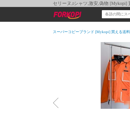
セリーヌ,tシャツ,激安,偽物 [Myko
スーパーコピーブランド [Mykopi] 買える