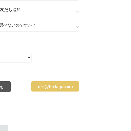
888)友だち追加
選べないのですか？
use@forkopi.com