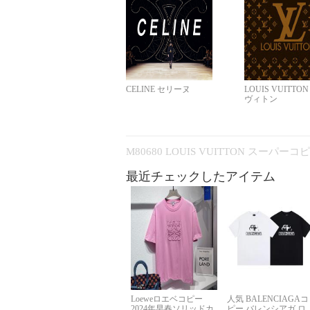
CELINE セリーヌ
LOUIS VUITTO
ヴィトン
M80680 LOUIS VUITTON スーパー
最近チェックしたアイテム
Loeweロエベコピー
人気 BALENCIAGAコ
2024年早春ソリッドカ
ピー バレンシアガ ロ