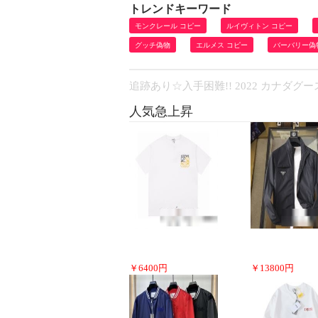
トレンドキーワード
モンクレール コピー
ルイヴィトン コピー
グッチ偽物
エルメス コピー
バーバリー偽
追跡あり☆入手困難!! 2022 カナダグー
人気急上昇
￥
6400
円
￥
13800
円