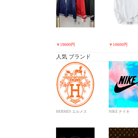
￥
19600
円
￥
10600
円
人気 ブランド
HERMES エルメス
NIKE ナイキ