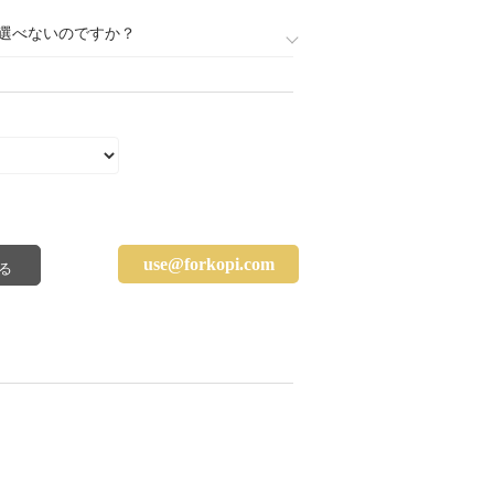
選べないのですか？
use@forkopi.com