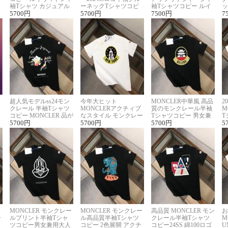
袖Tシャツ カジュアル
ーネックTシャツコピ
袖Tシャツコピー ルイ
ッ
に馴染む 2色展開
5700
円
ー ユニセックス
5700
円
ヴィトン着回し抜群
7500
円
ス
7
超人気モデルss24モン
今年大ヒット
MONCLER中華風 高品
2
クレール 半袖Tシャツ
MONCLERアクチィブ
質のモンクレール半袖
M
コピー MONCLER 品が
なスタイル モンクレー
Tシャツコピー 男女兼
T
良く見た目
5700
円
ルコピー半袖Tシャツ
5700
円
用 着回し抜群
5700
円
夏
5
MONCLER モンクレー
MONCLER モンクレー
高品質 MONCLER モン
お
ー
ルプリント半袖Tシャ
ル高品質半袖Tシャツ
クレール半袖Tシャツ
M
リ
ツコピー男女兼用大人
コピー 2色展開 アクチ
コピー24SS 綿100ロゴ
U