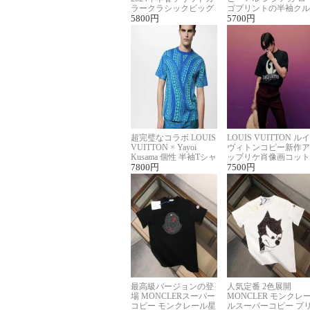
ラークラシックビッグ
ゴプリントの半袖クル
ロゴ刺繍Tシャツ
5800
円
ーネックTシャツ
5700
円
超完璧なコラボ LOUIS
LOUIS VUITTON ルイ
VUITTON × Yayoi
ヴィトンコピー新作ア
Kusama 個性 半袖Tシャ
ップリケ肖像画コット
ツコピー男女兼用
7800
円
ンニット半袖Tシャツ
7500
円
最高級バージョンの登
人気定番 2色展開
場 MONCLERスーパー
MONCLER モンクレ
コピー モンクレール星
ルスーパーコピー プ