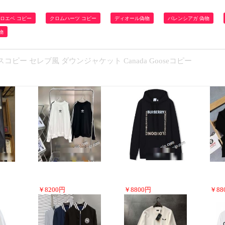
ロエベ コピー
クロムハーツ コピー
ディオール偽物
バレンシアガ 偽物
物
スコピー セレブ風 ダウンジャケット Canada Gooseコピー
￥
8200
円
￥
8800
円
￥
88