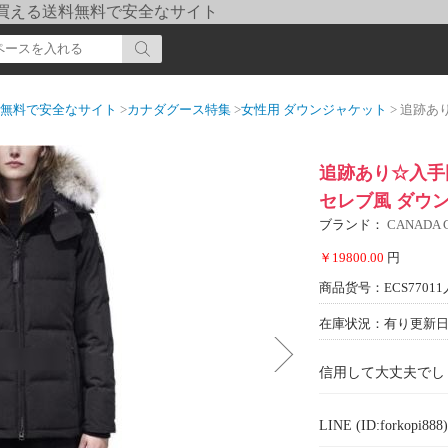
pi] 買える送料無料で安全なサイト
送料無料で安全なサイト
>
カナダグース特集
>
女性用 ダウンジャケット
> 追跡あり☆入手困難
追跡あり☆入手困
セレブ風 ダウンジ
ブランド：
CANADA
￥19800.00
円
商品货号：ECS77011
在庫状況：有り
更新日期
信用して大丈夫でし
LINE (ID:forkopi