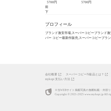
座半袖Tシャツ
5700
円
ント半袖Tシャツ
5700
円
前
下
プロフィール
ブランド激安市場,スーパーコピーブランド激
パー コピー最新作販売,スーパーコピーブラ
会社概要
スーパーコピーN級品とは？
mykopi 支払い方法
※当WEBサイト掲載写真の無断転載・外部
Copyright © 2021-2025
www.mykopi.jp
All ri