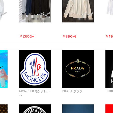
￥
15600
円
￥
8800
円
￥
78
MONCLER モンクレー
PRADA プラダ
HUB
ル