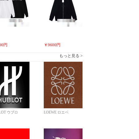
00
円
￥
9600
円
もっと見る >
LOT ウブロ
LOEWE ロエベ