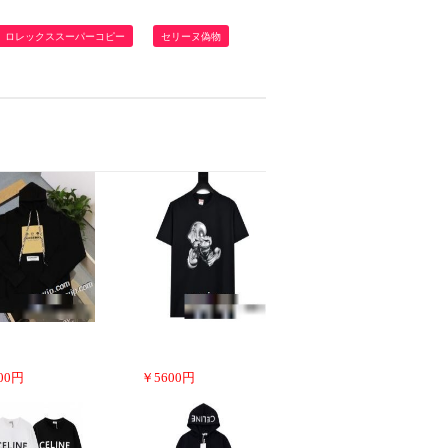
ロレックススーパーコピー
セリーヌ偽物
00
円
￥
5600
円