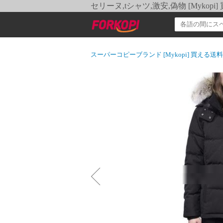
セリーヌ,tシャツ,激安,偽物 [Myko
スーパーコピーブランド [Mykopi] 買える