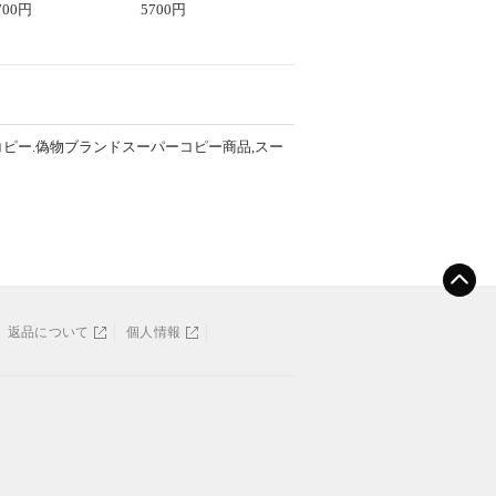
ー半袖Tシャツ ユニ
700
円
袖Tシャツコピー
5700
円
ックス
コピー.偽物ブランドスーパーコピー商品,スー
返品について
個人情報