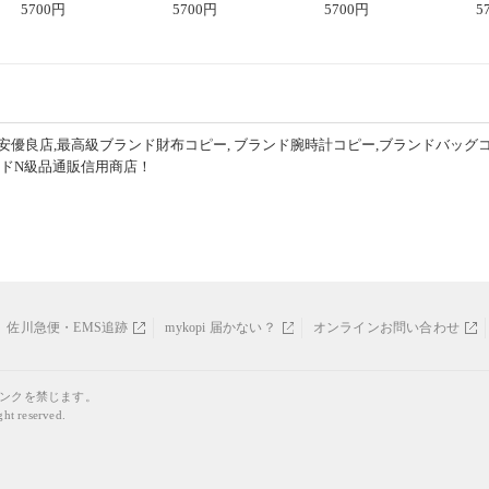
可愛い春夏コーデ
5700
円
ィブなスタイル
5700
円
プリント 2色展開
5700
円
ピ
5
セ
安優良店,最高級ブランド財布コピー, ブランド腕時計コピー,ブランドバッグ
ンドN級品通販信用商店！
佐川急便・EMS追跡
mykopi 届かない？
オンラインお問い合わせ
リンクを禁じます。
ght reserved.