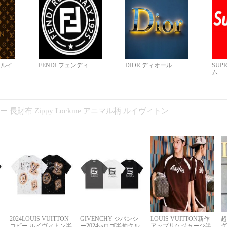
N ルイ
FENDI フェンディ
DIOR ディオール
SUP
ム
コピー 長財布 Zippy Lockme アニマル柄 ルイヴィトン
2024LOUIS VUITTON
GIVENCHY ジバンシ
LOUIS VUITTON新作
超
コピー ルイヴィトン半
ー2024ssロゴ半袖クル
アップリケジャージ半
グ