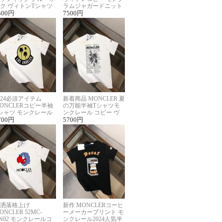
ク ヴィトンTシャツ
ラムジャガードニット
ーパーコピー
500
円
半袖Tシャツ男女兼用
7500
円
024必須アイテム
新着商品 MONCLER 夏
ONCLERコピー半袖
の万能半袖Tシャツモ
シャツ モンクレール
ンクレール コピー ヴ
らしいプリント
700
円
ィンテージ風
5700
円
洒落格上げ
新作 MONCLERコーヒ
ONCLER 52MC-
ーメーカープリント モ
N02 モンクレールコ
ンクレール2024人気半