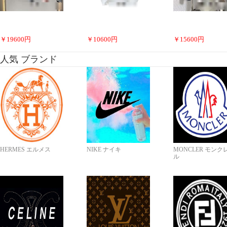
￥
19600
円
￥
10600
円
￥
15600
円
人気 ブランド
HERMES エルメス
NIKE ナイキ
MONCLER モンク
ル