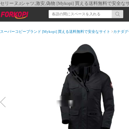
セリーヌ,tシャツ,激安,偽物 [Mykopi] 買える送料無料で安全な
スーパーコピーブランド [Mykopi] 買える送料無料で安全なサイト
>
カナダグ