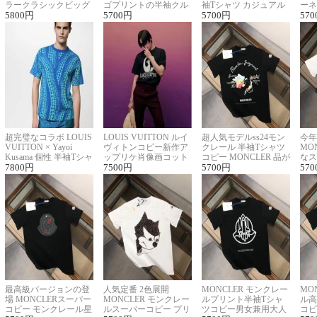
ラークラシックビッグ
ゴプリントの半袖クル
袖Tシャツ カジュアル
ーネ
ロゴ刺繍Tシャツ
5800
円
ーネックTシャツ
5700
円
に馴染む 2色展開
5700
円
ー 
570
超完璧なコラボ LOUIS
LOUIS VUITTON ルイ
超人気モデルss24モン
今年
VUITTON × Yayoi
ヴィトンコピー新作ア
クレール 半袖Tシャツ
MO
Kusama 個性 半袖Tシャ
ップリケ肖像画コット
コピー MONCLER 品が
なス
ツコピー男女兼用
7800
円
ンニット半袖Tシャツ
7500
円
良く見た目
5700
円
ルコ
570
最高級バージョンの登
人気定番 2色展開
MONCLER モンクレー
MO
場 MONCLERスーパー
MONCLER モンクレー
ルプリント半袖Tシャ
ル高
コピー モンクレール星
ルスーパーコピー プリ
ツコピー男女兼用大人
コピ