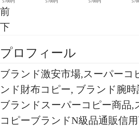
座半袖Tシャツ
5700
円
ント半袖Tシャツ
5700
円
可愛い春夏コーデ
5700
円
ィブ
570
前
下
プロフィール
ブランド激安市場,スーパーコ
ンド財布コピー, ブランド腕時
ブランドスーパーコピー商品,
コピーブランドN級品通販信用