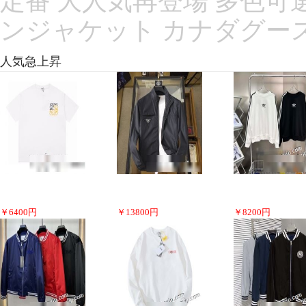
定番 大人気再登場 多色可選 Ca
ンジャケット カナダグー
人気急上昇
￥
6400
円
￥
13800
円
￥
8200
円