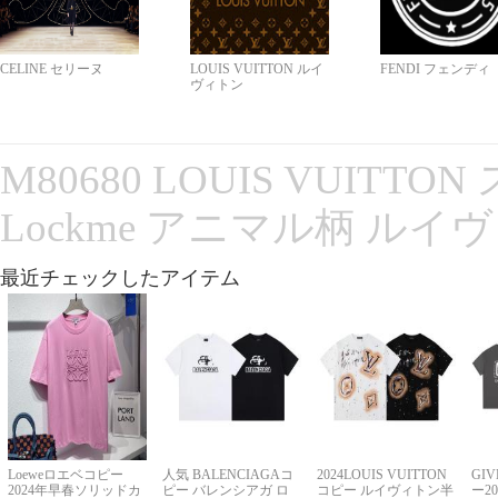
CELINE セリーヌ
LOUIS VUITTON ルイ
FENDI フェンディ
ヴィトン
M80680 LOUIS VUITT
Lockme アニマル柄 ルイ
最近チェックしたアイテム
Loeweロエベコピー
人気 BALENCIAGAコ
2024LOUIS VUITTON
GI
2024年早春ソリッドカ
ピー バレンシアガ ロ
コピー ルイヴィトン半
ー2