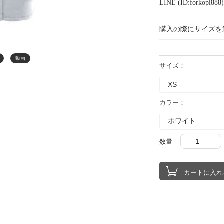
LINE (ID:forkopi
購入の際にサイズを
動画
サイズ：
カラー：
数量