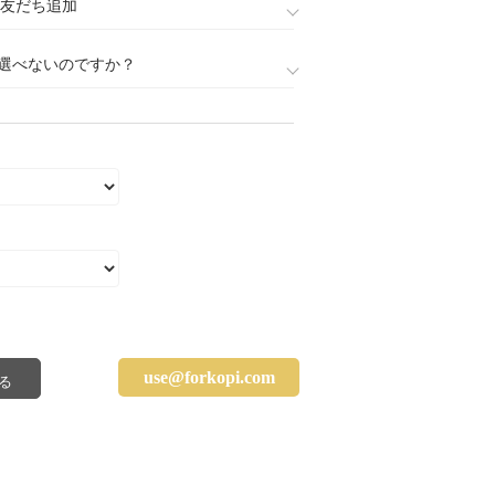
888)友だち追加
選べないのですか？
use@forkopi.com