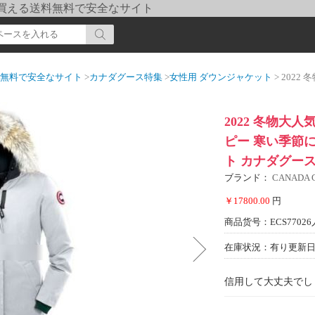
pi] 買える送料無料で安全なサイト
送料無料で安全なサイト
>
カナダグース特集
>
女性用 ダウンジャケット
> 2022 冬物大人気S
2022 冬物大人気
ピー 寒い季節
ト カナダグー
ブランド：
CANADA
￥17800.00
円
商品货号：ECS77026
在庫状況：有り
更新日期
信用して大丈夫でし