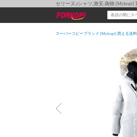
セリーヌ,tシャツ,激安,偽物 [Myko
スーパーコピーブランド [Mykopi] 買える