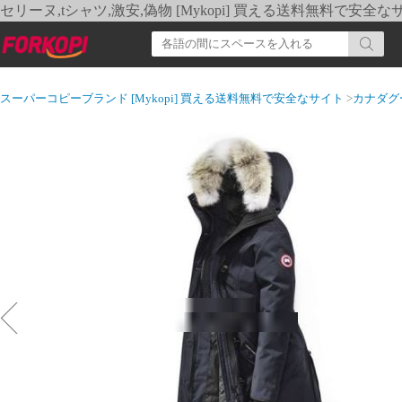
セリーヌ,tシャツ,激安,偽物 [Mykopi] 買える送料無料で安全な
スーパーコピーブランド [Mykopi] 買える送料無料で安全なサイト
>
カナダグ