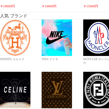
￥
19600
円
￥
10600
円
￥
15600
円
人気 ブランド
HERMES エルメス
NIKE ナイキ
MONCLER モンク
ル