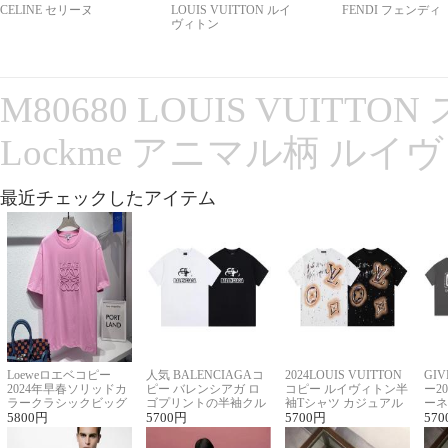
CELINE セリーヌ
LOUIS VUITTON ルイ
FENDI フェンディ
ヴィトン
M80680 LOUIS VUITT
Lockme アニマル柄 ルイ
最近チェックしたアイテム
Loeweロエベコピー
人気 BALENCIAGAコ
2024LOUIS VUITTON
GI
2024年早春ソリッドカ
ピー バレンシアガ ロ
コピー ルイヴィトン半
ー2
ラークラシックビッグ
ゴプリントの半袖クル
袖Tシャツ カジュアル
ーネ
ロゴ刺繍Tシャツ
5800
円
ーネックTシャツ
5700
円
に馴染む 2色展開
5700
円
ー 
570