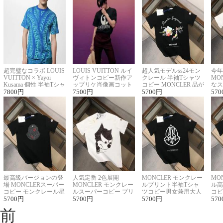
超完璧なコラボ LOUIS
LOUIS VUITTON ルイ
超人気モデルss24モン
今年
VUITTON × Yayoi
ヴィトンコピー新作ア
クレール 半袖Tシャツ
MO
Kusama 個性 半袖Tシャ
ップリケ肖像画コット
コピー MONCLER 品が
なス
ツコピー男女兼用
7800
円
ンニット半袖Tシャツ
7500
円
良く見た目
5700
円
ルコ
570
最高級バージョンの登
人気定番 2色展開
MONCLER モンクレー
MO
場 MONCLERスーパー
MONCLER モンクレー
ルプリント半袖Tシャ
ル高
コピー モンクレール星
ルスーパーコピー プリ
ツコピー男女兼用大人
コピ
座半袖Tシャツ
5700
円
ント半袖Tシャツ
5700
円
可愛い春夏コーデ
5700
円
ィブ
570
前